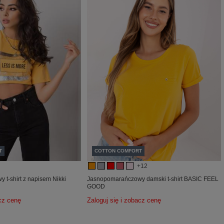
T
COTTON COMFORT
+12
t-shirt z napisem Nikki
Jasnopomarańczowy damski t-shirt BASIC FEEL
GOOD
acz cenę
Zaloguj się i zobacz cenę