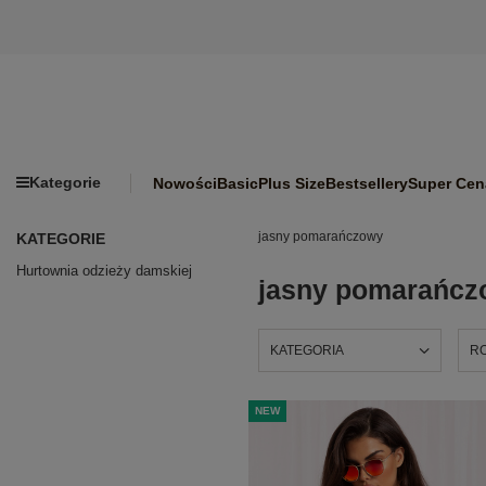
Kategorie
Nowości
Basic
Plus Size
Bestsellery
Super Cen
jasny pomarańczowy
KATEGORIE
Hurtownia odzieży damskiej
jasny pomarańcz
KATEGORIA
R
NEW