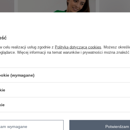
ość
w celu realizacji usług zgodnie z
Polityką dotyczącą cookies
. Możesz określi
eglądarce. Więcej informacji na temat warunków i prywatności można znaleźć
cookie (wymagane)
VISCOSE COMFORT
kie
Hurt Jasnopomarańczowe szorty casualowe z
Pomarańczowy mela
wiskozy FRESH MADE
dopasowanym kroj
kie
Zaloguj się i zobacz cenę
Zaloguj się i zob
dzam wymagane
Potwierdzam 