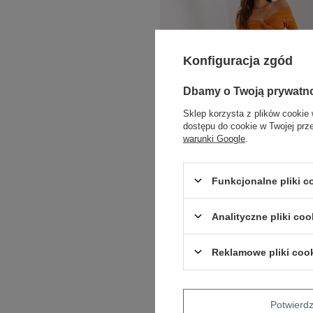
Konfiguracja zgód
Dbamy o Twoją prywatn
Sklep korzysta z plików cookie 
dostępu do cookie w Twojej prz
warunki Google
.
Funkcjonalne pliki 
COTTON COMFORT
Analityczne pliki coo
Hurt Jasnopomarańczowa dopasowana
sukienka hiszpanka z bawełny
Reklamowe pliki coo
Zaloguj się i zobacz cenę
Potwier