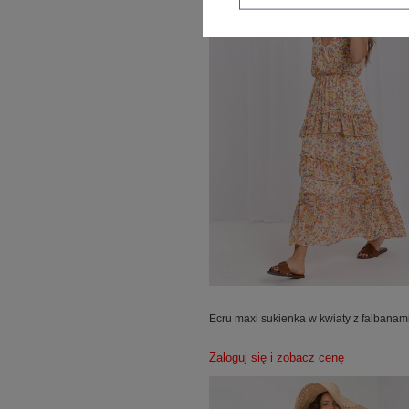
Ecru maxi sukienka w kwiaty z falbanam
Zaloguj się i zobacz cenę