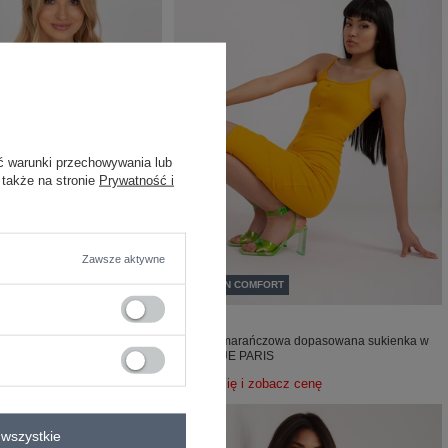
ć warunki przechowywania lub
 także na stronie
Prywatność i
Zawsze aktywne
COTTON COMFORT
nżowy top basic o
Jasnopomarańczowa dopasowana sukienka w
u
prążki RUE PARIS
acz cenę
Zaloguj się i zobacz cenę
wszystkie