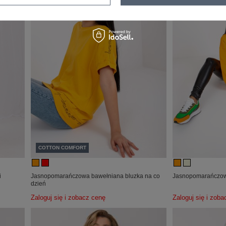
COTTON COMFORT
i
Jasnopomarańczowa bawełniana bluzka na co
Jasnopomarańczowa
dzień
Zaloguj się i zobacz cenę
Zaloguj się i zob