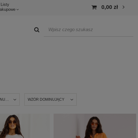
Listy
0,00 zł
akupowe
INUJĄCY
WZÓR DOMINUJĄCY