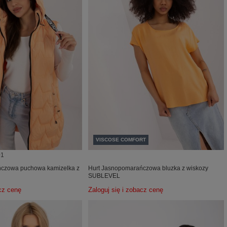
VISCOSE COMFORT
+1
czowa puchowa kamizelka z
Hurt Jasnopomarańczowa bluzka z wiskozy
SUBLEVEL
acz cenę
Zaloguj się i zobacz cenę