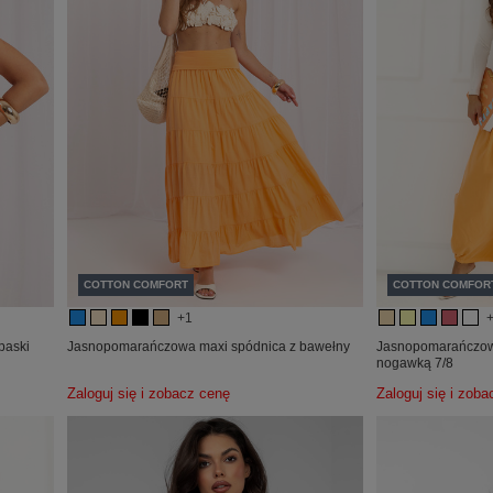
COTTON COMFORT
COTTON COMFOR
+1
paski
Jasnopomarańczowa maxi spódnica z bawełny
Jasnopomarańczowe
nogawką 7/8
Zaloguj się i zobacz cenę
Zaloguj się i zob