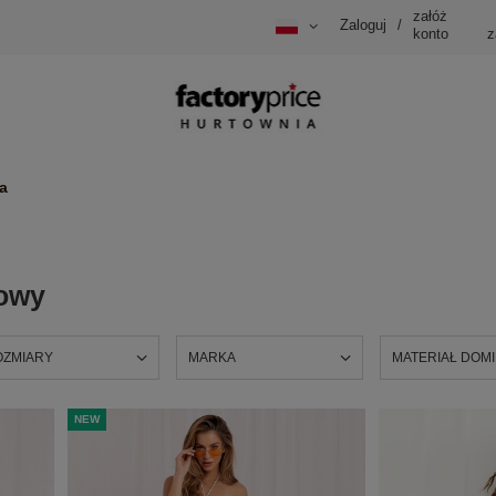
załóż
Zaloguj
/
konto
z
a
owy
OZMIARY
MARKA
MATERIAŁ DOM
NEW