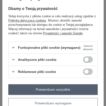
Dbamy o Twoją prywatność
Hurt Czarne damskie legginsy na co
Hurt Czarno-beżowe gładkie
Sklep korzysta z plików cookie w celu realizacji usług zgodnie z
dzień high waist
legginsy na co dzień z lampasami
Polityką dotyczącą cookies
. Możesz określić warunki
Zaloguj się i zobacz cenę
Zaloguj się i zobacz cenę
przechowywania lub dostępu do cookie w Twojej przeglądarce.
Więcej informacji na temat warunków i prywatności można
znaleźć także na stronie
Prywatność i warunki Google
.
Zawsze
Funkcjonalne pliki cookie (wymagane)
aktywne
Analityczne pliki cookie
Reklamowe pliki cookie
COTTON COMFORT
COTTON COMFORT
Potwierdzam wszystkie
Hurt Czarne damskie legginsy
Hurt Czarne legginsy casualowe z
casualowe z lampasami
napisami po bokach
Potwierdzam wymagane