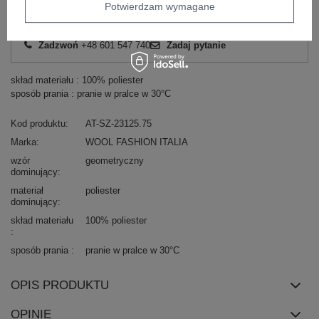
Potwierdzam wymagane
Masz pytanie? Chętnie pomożemy.
Zadzwoń
+48 601 547 740
Zadaj pytanie
skład materiału : 100% poliester
sposób prania : pranie w pralce w 30°C
Kod produktu
AT-SZ-23125.75
Marka
WOOL FASHION ITALIA
wzór
geometryczny
dominujący
materiał
poliester
dominujący
skład materiału
100% poliester
sposób prania
pranie w pralce w 30°C
OPIS PRODUKTU
OPINIE