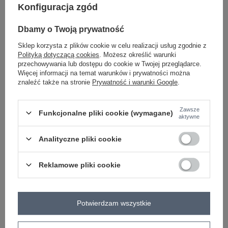
Konfiguracja zgód
-
+
One size
2016103471584
Dbamy o Twoją prywatność
Sklep korzysta z plików cookie w celu realizacji usług zgodnie z
Polityką dotyczącą cookies
. Możesz określić warunki
zielony
przechowywania lub dostępu do cookie w Twojej przeglądarce.
Więcej informacji na temat warunków i prywatności można
znaleźć także na stronie
Prywatność i warunki Google
.
Zawsze
Funkcjonalne pliki cookie (wymagane)
aktywne
-
+
One size
2016103473342
Analityczne pliki cookie
pomarańczowy
Reklamowe pliki cookie
Zobacz wszystkie kolory (+14)
Potwierdzam wszystkie
ZALOGUJ SIĘ I ZOBACZ CENĘ