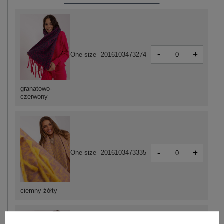
-
+
One size
2016103473274
granatowo-
czerwony
-
+
One size
2016103473335
ciemny żółty