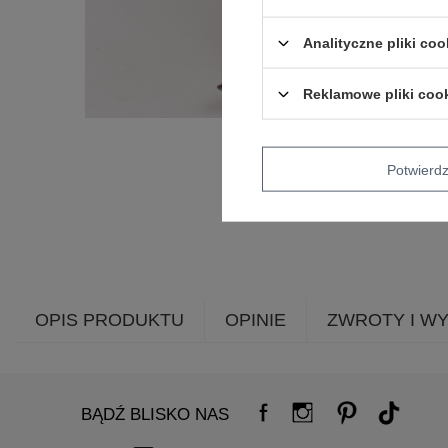
Analityczne pliki coo
Reklamowe pliki coo
Potwier
OPIS PRODUKTU
OPINIE
ZWROTY I W
BĄDŹ BLISKO NAS