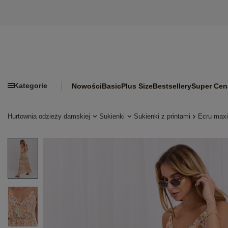
Kategorie
Nowości
Basic
Plus Size
Bestsellery
Super Cen
Hurtownia odzieży damskiej
Sukienki
Sukienki z printami
Ecru maxi