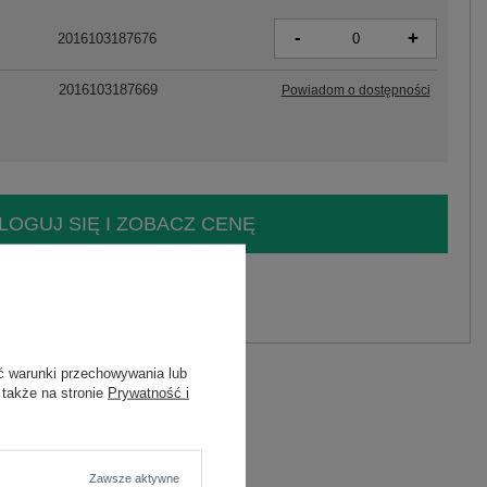
-
+
2016103187676
2016103187669
Powiadom o dostępności
LOGUJ SIĘ I ZOBACZ CENĘ
y.
Zadaj pytanie
ć warunki przechowywania lub
 także na stronie
Prywatność i
wana
Zawsze aktywne