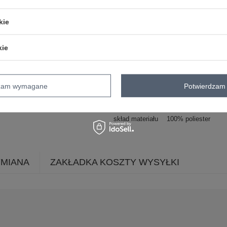
wzór
kwiaty
sukienka w 
dominujący
kie
materiał
poliester
dominujący
długość
maxi
kie
rękaw
na ramiączkach
dekolt
kopertowy
zapięcie
brak
dzam wymagane
Potwierdzam 
cechy
z podszewką
falba
dodatkowe
skład materiału
100% poliester
YMIANA
ZAKŁADKA KOSZTY WYSYŁKI