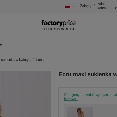
załóż
Zaloguj
/
konto
z
a
 sukienka w kwiaty z falbanami
Ecru maxi sukienka w
Oferujemy sprzedaż wyłącznie hu
hurtowni.