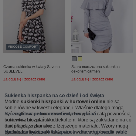
VISCOSE COMFORT
Czarna sukienka w kwiaty Savona
Szara marszczona sukienka z
SUBLEVEL
dekoltem carmen
Zaloguj się i zobacz cenę
Zaloguj się i zobacz cenę
Sukienka hiszpanka na co dzień i od święta
Modne
sukienki hiszpanki w hurtowni online
nie są
sobie równe w kwestii elegancji. Właśnie dlatego mogą
być użytkowane podczas różnych wyjść. Z całą pewnością
Szczególnie polecane w hurtowni ubrań
sukienki z hiszpańskim dekoltem, które są zakładane na co
hurtownia bluz damskich
dzień będą wykonane z lżejszego materiału. Wzory mogą
hurt płaszcze damskie
być bardzo żywe, ale także stosowane w tej kwestii wiele
portfele hurtownia
Hurtownia sukienek hiszpanek - dlaczego warto robić