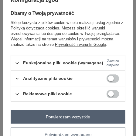
Zaloguj się i zobacz cenę
Zaloguj się i zobacz cenę
Dbamy o Twoją prywatność
Sklep korzysta z plików cookie w celu realizacji usług zgodnie z
Polityką dotyczącą cookies
. Możesz określić warunki
przechowywania lub dostępu do cookie w Twojej przeglądarce.
Więcej informacji na temat warunków i prywatności można
znaleźć także na stronie
Prywatność i warunki Google
.
Zawsze
Funkcjonalne pliki cookie (wymagane)
aktywne
Analityczne pliki cookie
BESTSELLER
Reklamowe pliki cookie
Różowa sukienka hiszpanka z
Zielona sukienka mini z odkrytymi
marszczeniem
ramionami Ameline
Zaloguj się i zobacz cenę
Zaloguj się i zobacz cenę
Potwierdzam wszystkie
Potwierdzam wymagane