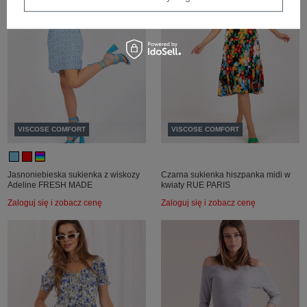
VISCOSE COMFORT
VISCOSE COMFORT
Jasnoniebieska sukienka z wiskozy
Czarna sukienka hiszpanka midi w
Adeline FRESH MADE
kwiaty RUE PARIS
Zaloguj się i zobacz cenę
Zaloguj się i zobacz cenę