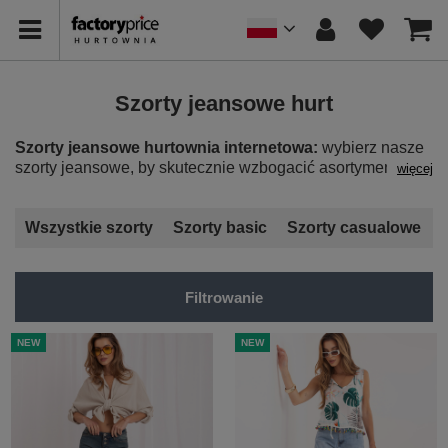
Szorty jeansowe hurt
Szorty jeansowe hurtownia internetowa:
wybierz nasze
szorty jeansowe, by skutecznie wzbogacić asortyment
więcej
swojego sklepu z modną odzieżą.
Wszystkie szorty
Szorty basic
Szorty casualowe
Filtrowanie
NEW
NEW