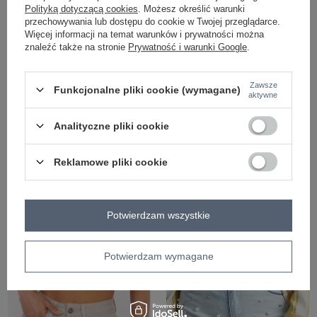
Polityką dotyczącą cookies
. Możesz określić warunki
przechowywania lub dostępu do cookie w Twojej przeglądarce.
Więcej informacji na temat warunków i prywatności można
znaleźć także na stronie
Prywatność i warunki Google
.
Zawsze
Funkcjonalne pliki cookie (wymagane)
aktywne
Analityczne pliki cookie
COTTON COMFORT
COTTON COMFORT
Reklamowe pliki cookie
Jasnoniebieskie szorty Innovation
Zielone szorty z denimu
Zaloguj się i zobacz cenę
Zaloguj się i zobacz cenę
Potwierdzam wszystkie
Potwierdzam wymagane