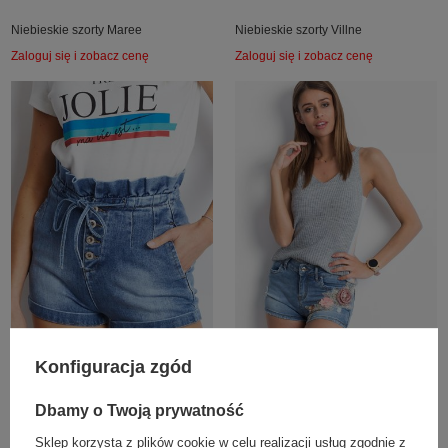
Niebieskie szorty Maree
Niebieskie szorty Villne
Zaloguj się i zobacz cenę
Zaloguj się i zobacz cenę
Konfiguracja zgód
Niebieskie szorty Own
Niebieskie szorty Reminescent
Zaloguj się i zobacz cenę
Zaloguj się i zobacz cenę
Dbamy o Twoją prywatność
Sklep korzysta z plików cookie w celu realizacji usług zgodnie z