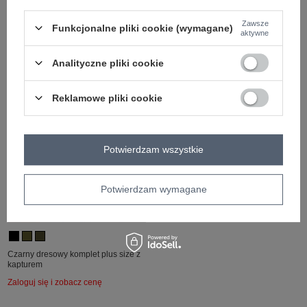
Hurt Czarny dwuczęściowy komplet
Szary melanżowy dresowy komplet
plus size w prążek
plus size z kieszeniami
Zawsze
Funkcjonalne pliki cookie (wymagane)
aktywne
Zaloguj się i zobacz cenę
Zaloguj się i zobacz cenę
Analityczne pliki cookie
Reklamowe pliki cookie
Potwierdzam wszystkie
Potwierdzam wymagane
PLUS SIZE
Czarny dresowy komplet plus size z
kapturem
Zaloguj się i zobacz cenę