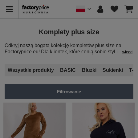
Komplety plus size
Odkryj naszą bogatą kolekcję kompletów plus size na
Factoryprice.eu! Dla klientek, które cenią sobie styl i
więcej
komfort, oferujemy komplety składające się z
dopasowanych elementów. Nasza hurtownia daje Ci
dostęp do różnorodnych zestawów, które idealnie
Wszystkie produkty
BASIC
Bluzki
Sukienki
T-sh
podkreślą sylwetki w rozmiarach plus size. Inwestując w
nasze
komplety plus size w hurcie
, tworzysz eleganckie i
modowe propozycje dla Twoich klientek.
Filtrowanie