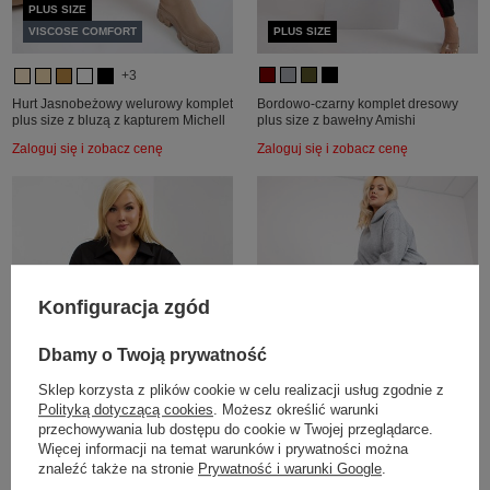
PLUS SIZE
VISCOSE COMFORT
PLUS SIZE
+3
Hurt Jasnobeżowy welurowy komplet
Bordowo-czarny komplet dresowy
plus size z bluzą z kapturem Michell
plus size z bawełny Amishi
Zaloguj się i zobacz cenę
Zaloguj się i zobacz cenę
Konfiguracja zgód
Dbamy o Twoją prywatność
Sklep korzysta z plików cookie w celu realizacji usług zgodnie z
Polityką dotyczącą cookies
. Możesz określić warunki
przechowywania lub dostępu do cookie w Twojej przeglądarce.
PLUS SIZE
PLUS SIZE
Więcej informacji na temat warunków i prywatności można
znaleźć także na stronie
Prywatność i warunki Google
.