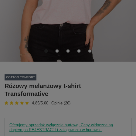
COTTON COMFORT
Różowy melanżowy t-shirt
Transformative
4.85/5.00
Opinie (26)
Oferujemy sprzedaż wyłącznie hurtową. Ceny widoczne są
dopiero po REJESTRACJI i zalogowaniu w hurtowni.