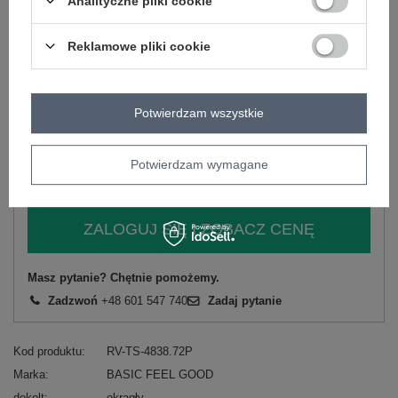
Analityczne pliki cookie
-
+
XS
2016102216636
Reklamowe pliki cookie
-
+
S
2016102216643
Potwierdzam wszystkie
czerwony
Potwierdzam wymagane
Zobacz wszystkie kolory (+14)
ZALOGUJ SIĘ I ZOBACZ CENĘ
Masz pytanie? Chętnie pomożemy.
Zadzwoń
+48 601 547 740
Zadaj pytanie
Kod produktu
RV-TS-4838.72P
Marka
BASIC FEEL GOOD
dekolt
okrągły