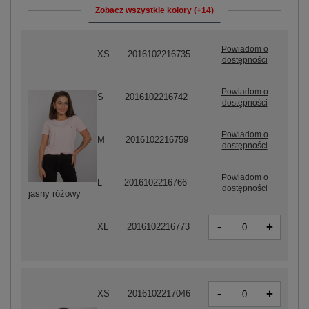
Zobacz wszystkie kolory (+14)
Powiadom o
XS
2016102216735
dostępności
Powiadom o
S
2016102216742
dostępności
Powiadom o
M
2016102216759
dostępności
Powiadom o
L
2016102216766
dostępności
jasny różowy
-
+
XL
2016102216773
-
+
XS
2016102217046