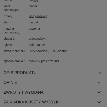
wzór
gładki
dominujący
Kolory
jasny różowy
styl
casual
materiał
bawełna
dominujący
długość
standardowa
rękaw
krótki rękaw
skład materiału
90% bawełna
10% elastan
sposób prania
pranie w pralce w 30°C
OPIS PRODUKTU
OPINIE
ZWROTY I WYMIANA
ZAKŁADKA KOSZTY WYSYŁKI