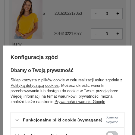
-
+
S
2016102217053
-
+
L
2016102217077
jasny
pomarańczowy
-
+
XL
2016102217084
Konfiguracja zgód
Dbamy o Twoją prywatność
Sklep korzysta z plików cookie w celu realizacji usług zgodnie z
Polityką dotyczącą cookies
. Możesz określić warunki
przechowywania lub dostępu do cookie w Twojej przeglądarce.
-
Więcej informacji na temat warunków i prywatności można
+
XS
2016102217381
znaleźć także na stronie
Prywatność i warunki Google
.
Zawsze
Funkcjonalne pliki cookie (wymagane)
szary
aktywne