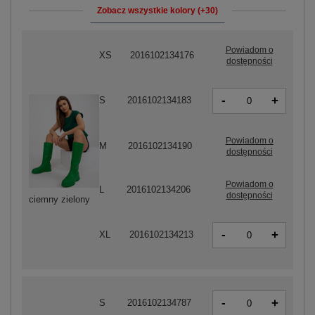
Zobacz wszystkie kolory (+30)
Powiadom o
XS
2016102134176
dostępności
-
+
S
2016102134183
Powiadom o
M
2016102134190
dostępności
Powiadom o
L
2016102134206
dostępności
ciemny zielony
-
+
XL
2016102134213
-
+
S
2016102134787