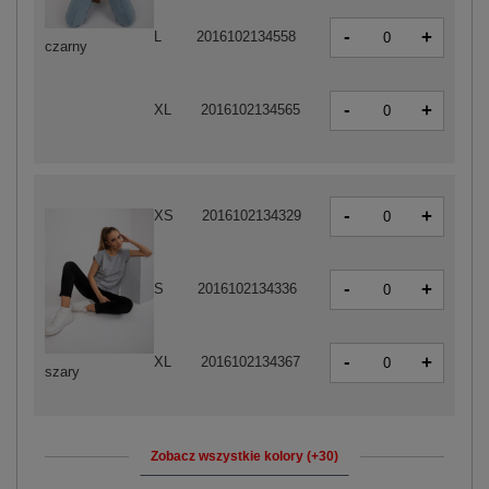
-
+
L
2016102134558
czarny
-
+
XL
2016102134565
-
+
XS
2016102134329
-
+
S
2016102134336
-
+
XL
2016102134367
szary
Zobacz wszystkie kolory (+30)