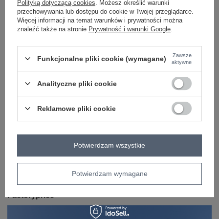
Polityką dotyczącą cookies
. Możesz określić warunki
długość
standardowa
przechowywania lub dostępu do cookie w Twojej przeglądarce.
rękaw
krótki rękaw
Więcej informacji na temat warunków i prywatności można
znaleźć także na stronie
Prywatność i warunki Google
.
skład materiału
90% bawełna
10% elastan
sposób prania
pranie w pralce w 30°C
Zawsze
Funkcjonalne pliki cookie (wymagane)
aktywne
OPIS PRODUKTU
Analityczne pliki cookie
OPINIE
Reklamowe pliki cookie
ZWROTY I WYMIANA
ZAKŁADKA KOSZTY WYSYŁKI
Potwierdzam wszystkie
Z naszego bloga
Potwierdzam wymagane
TikTok Challenge i 5 Stylizacji z Hurtowni Odzieży
Factoryprice