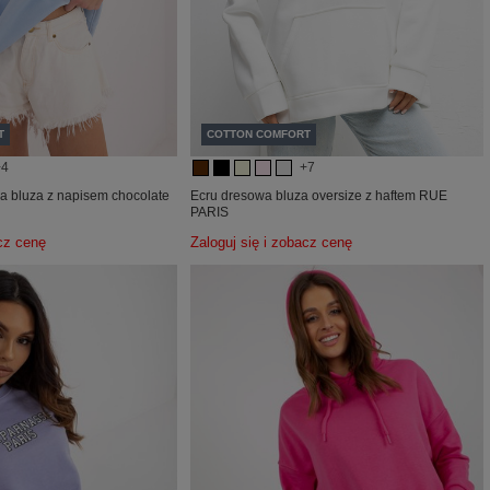
T
COTTON COMFORT
+4
+7
a bluza z napisem chocolate
Ecru dresowa bluza oversize z haftem RUE
PARIS
acz cenę
Zaloguj się i zobacz cenę