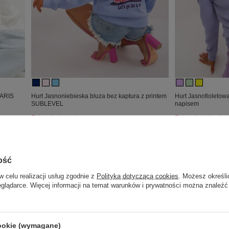
PARIS
Hurt Jasnoniebieska bluza bez kaptura z printem
Hurt Jasnofioletow
SUBLEVEL
napisem
Zaloguj się i zobacz cenę
Zaloguj się i zob
ość
w celu realizacji usług zgodnie z
Polityką dotyczącą cookies
. Możesz określi
eglądarce. Więcej informacji na temat warunków i prywatności można znaleźć
cookie (wymagane)