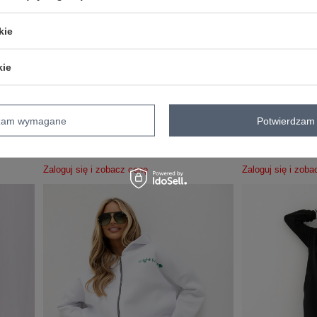
kie
kie
VISCOSE COMFORT
BESTSELLER
dzam wymagane
Potwierdzam 
z
Hurt Zielono-pomarańczowa wzorzysta bluza
Hurtownia Grafitow
bomberka RUE PARIS
kapturem
Zaloguj się i zobacz cenę
Zaloguj się i zob