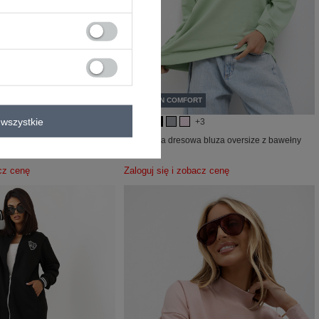
COTTON COMFORT
wszystkie
+2
+3
a rozpinana bluza basic z
Pistacjowa dresowa bluza oversize z bawełny
acz cenę
Zaloguj się i zobacz cenę