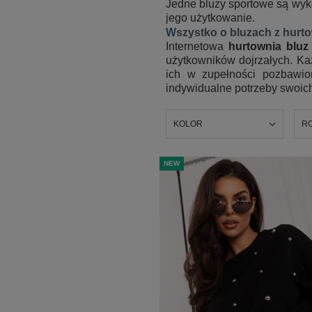
Jedne bluzy sportowe są wyko
jego użytkowanie.
Wszystko o bluzach z hurt
Internetowa
hurtownia bluz
użytkowników dojrzałych. K
ich w zupełności pozbawio
indywidualne potrzeby swoic
KOLOR
R
NEW