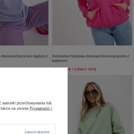
a dresowa bluza bez kaptura z
Hurtownia Fuksjowa dresowa bluza kangurka z
kapturem
acz cenę
Zaloguj się i zobacz cenę
ć warunki przechowywania lub
 także na stronie
Prywatność i
Zawsze aktywne