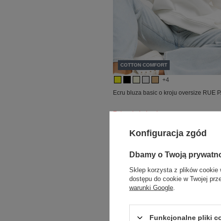
COTTON COMFORT
+4
Ecru bluza basic o kroju oversize RUE 
Zaloguj się i zobacz cenę
Konfiguracja zgód
Dbamy o Twoją prywatn
Sklep korzysta z plików cookie 
dostępu do cookie w Twojej prz
warunki Google
.
Funkcjonalne pliki 