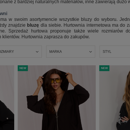
nane z bardziej naturalnych materiałów, inne zawierają dużo w
owni
ma w swoim asortymencie wszystkie bluzy do wyboru. Jedne
ażdy znajdzie
bluzę
dla siebie. Hurtownia internetowa ma do z
ne. Sprzedaż hurtowa proponuje także wiele rozmiarów d
h klientów. Hurtownia zaprasza do zakupów.
OZMIARY
MARKA
STYL
NEW
NEW