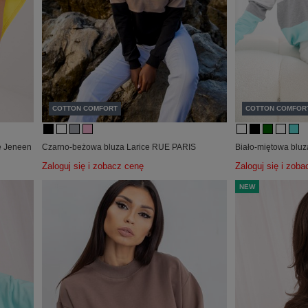
COTTON COMFORT
COTTON COMFOR
le Jeneen
Czarno-beżowa bluza Larice RUE PARIS
Biało-miętowa blu
Zaloguj się i zobacz cenę
Zaloguj się i zob
NEW