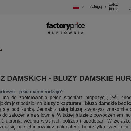
załóż
Zaloguj
/
konto
z
a
Z DAMSKICH - BLUZY DAMSKIE HUR
urtowni - jakie mamy rodzaje?
 ma do zaoferowania pełen wachlarz propozycji, jeśli chod
akim jest podział na
bluzy z kapturem
i
bluza damskie bez k
ą się pod kurtką. Jednak z
taką bluzą
stworzysz znakomite st
o do założenia na siłownię. W takiej
bluzie
z powodzeniem możes
ierać ubrania według własnych potrzeb i upodobań. W związk
żnią się od siebie również materiałem. To nie tylko kwestia ko