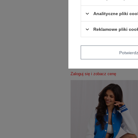
Analityczne pliki coo
Reklamowe pliki coo
VISCOSE COMFORT
Potwier
Hurt Zielono-niebieska welurowa bluza 
nadrukiem RUE PARIS
Zaloguj się i zobacz cenę