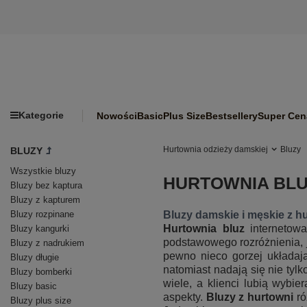
Kategorie
Nowości
Basic
Plus Size
Bestsellery
Super Cen
Hurtownia odzieży damskiej
Bluzy
BLUZY
Wszystkie bluzy
HURTOWNIA BLU
Bluzy bez kaptura
Bluzy z kapturem
Bluzy rozpinane
Bluzy damskie i męskie z h
Hurtownia bluz
internetowa
Bluzy kangurki
podstawowego rozróżnienia, j
Bluzy z nadrukiem
pewno nieco gorzej układaj
Bluzy długie
natomiast nadają się nie tylk
Bluzy bomberki
wiele, a klienci lubią wyb
Bluzy basic
aspekty.
Bluzy z hurtowni
ró
Bluzy plus size