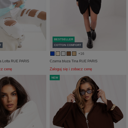
BESTSELLER
T
COTTON COMFORT
+16
za Lotta RUE PARIS
Czarna bluza Tina RUE PARIS
acz cenę
Zaloguj się i zobacz cenę
NEW