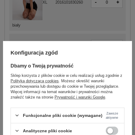
-
+
XL
2016101830260
biały
-
+
S
2016101830680
Konfiguracja zgód
-
+
L
2016101830703
Dbamy o Twoją prywatność
Sklep korzysta z plików cookie w celu realizacji usług zgodnie z
Polityką dotyczącą cookies
. Możesz określić warunki
-
+
XL
2016101830710
przechowywania lub dostępu do cookie w Twojej przeglądarce.
czarny
Więcej informacji na temat warunków i prywatności można
znaleźć także na stronie
Prywatność i warunki Google
.
Zawsze
Funkcjonalne pliki cookie (wymagane)
-
aktywne
+
XS
2016101830871
Analityczne pliki cookie