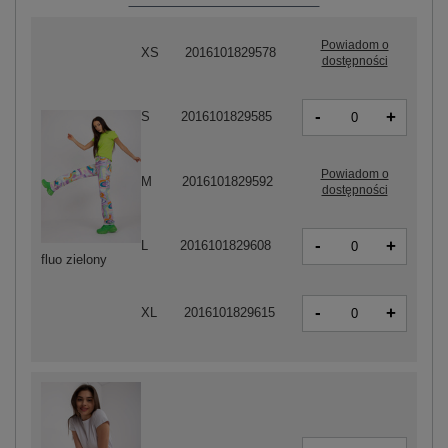
Powiadom o
XS
2016101829578
dostępności
-
+
S
2016101829585
Powiadom o
M
2016101829592
dostępności
-
+
L
2016101829608
fluo zielony
-
+
XL
2016101829615