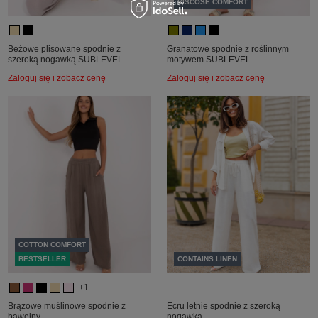
VISCOSE COMFORT
Beżowe plisowane spodnie z
Granatowe spodnie z roślinnym
szeroką nogawką SUBLEVEL
motywem SUBLEVEL
Zaloguj się i zobacz cenę
Zaloguj się i zobacz cenę
COTTON COMFORT
BESTSELLER
CONTAINS LINEN
+1
Brązowe muślinowe spodnie z
Ecru letnie spodnie z szeroką
bawełny
nogawką