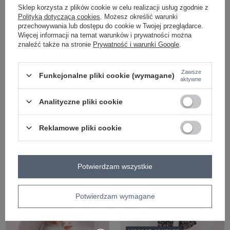
Sklep korzysta z plików cookie w celu realizacji usług zgodnie z
Polityką dotyczącą cookies
. Możesz określić warunki
przechowywania lub dostępu do cookie w Twojej przeglądarce.
Więcej informacji na temat warunków i prywatności można
znaleźć także na stronie
Prywatność i warunki Google
.
VISCOSE COMFORT
VISCOSE COMFORT
Zawsze
Funkcjonalne pliki cookie (wymagane)
aktywne
Niebieskie letnie spodnie z
Pistacjowe szerokie spodnie na lato
nadrukiem SUBLEVEL
SUBLEVEL
Zaloguj się i zobacz cenę
Zaloguj się i zobacz cenę
Analityczne pliki cookie
Reklamowe pliki cookie
Potwierdzam wszystkie
Potwierdzam wymagane