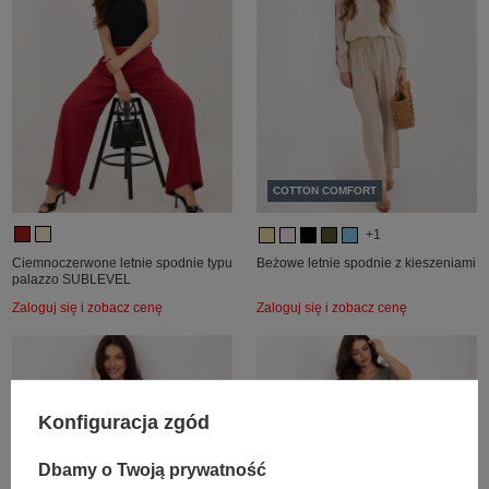
COTTON COMFORT
+1
Ciemnoczerwone letnie spodnie typu
Beżowe letnie spodnie z kieszeniami
palazzo SUBLEVEL
Zaloguj się i zobacz cenę
Zaloguj się i zobacz cenę
Konfiguracja zgód
Dbamy o Twoją prywatność