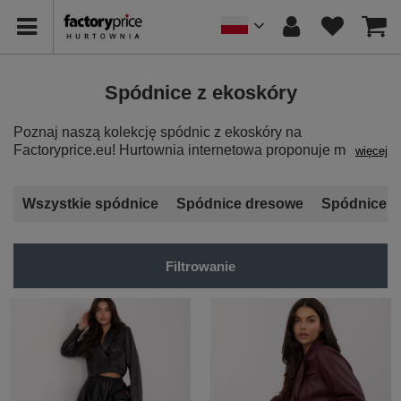
Spódnice z ekoskóry
Poznaj naszą kolekcję spódnic z ekoskóry na
Factoryprice.eu! Hurtownia internetowa proponuje modele,
więcej
które zapewniają stylową alternatywę dla klasycznych
skór.
Spódnice z ekoskóry hurt
to odważna opcja,
idealna na rockowe wyjścia czy do trendy stylizacji. Dzięki
Wszystkie spódnice
Spódnice dresowe
Spódnice b
naszym spódnicom z ekoskóry wyniki sprzedaży Twojego
sklepu poszybują w górę. Sprawdź hurtową ofertę już teraz
i zamów ciekawe modele ze skóry ekologicznej o
Filtrowanie
różnorodnym kształcie.