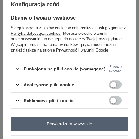
Konfiguracja zgód
Dbamy o Twoją prywatność
Sklep korzysta z plików cookie w celu realizacji usług zgodnie z
Polityką dotyczącą cookies
. Możesz określić warunki
przechowywania lub dostępu do cookie w Twojej przeglądarce.
Więcej informacji na temat warunków i prywatności można
znaleźć także na stronie
Prywatność i warunki Google
.
Zawsze
Funkcjonalne pliki cookie (wymagane)
aktywne
Analityczne pliki cookie
Turkusowa spódnica ze skóry
Jasnobeżowa skórzana spódnica z
ekologicznej Gerrie
koronką RUE PARIS
Reklamowe pliki cookie
Zaloguj się i zobacz cenę
Zaloguj się i zobacz cenę
Potwierdzam wszystkie