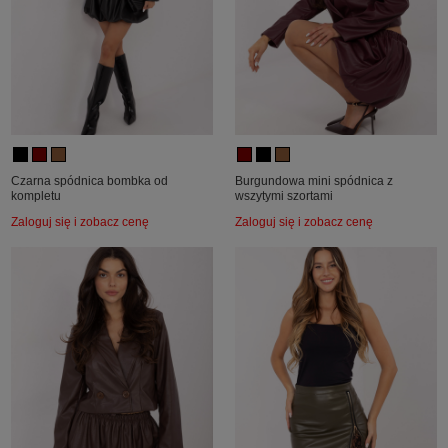
Czarna spódnica bombka od
Burgundowa mini spódnica z
kompletu
wszytymi szortami
Zaloguj się i zobacz cenę
Zaloguj się i zobacz cenę