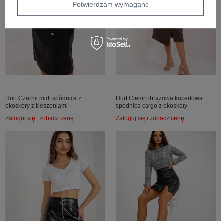
Potwierdzam wymagane
Hurt Czarna midi spódnica z
Hurt Ciemnobrązowa kopertowa
ekoskóry z kieszeniami
spódnica cargo z ekoskóry
Zaloguj się i zobacz cenę
Zaloguj się i zobacz cenę