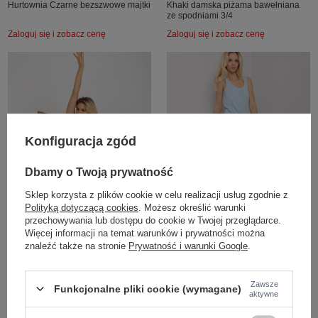
Hurtownia Czarne bezszwowe majtki
Khaki damska piżama bawełniana
ze spodniami 3/4
Zaloguj się i zobacz cenę
Zaloguj się i zobacz cenę
Konfiguracja zgód
Dbamy o Twoją prywatność
Sklep korzysta z plików cookie w celu realizacji usług zgodnie z
Polityką dotyczącą cookies
. Możesz określić warunki
COTTON COMFORT
COTTON COMFORT
przechowywania lub dostępu do cookie w Twojej przeglądarce.
Więcej informacji na temat warunków i prywatności można
znaleźć także na stronie
Prywatność i warunki Google
.
Ecru-granatowa dwuczęściowa
Jasnoniebieska piżama bawełniana
piżama z nadrukiem
Stacy RUE PARIS
Zawsze
Funkcjonalne pliki cookie (wymagane)
Zaloguj się i zobacz cenę
Zaloguj się i zobacz cenę
aktywne