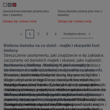
Jasnoróżowa damska piżama plus
Szara damska piżama plus size z
size z bawełny
bawełny
Zaloguj się i zobacz cenę
Zaloguj się i zobacz cenę
1
2
3
4
Następna strona
Bielizna damska na co dzień - majtki i skarpetki hurt
bielizny
Streszczenie asortymentu, jaki znajdziecie w tej zakładce,
zaczynamy od damskich majtek i skarpet, jako najbardziej
podstawowej bielizny damskiej. Kobiece majtki (zobacz
Hurtownia z bielizna - Kolejnym podstawowym
też śmieszne majtki na prezent) mają całkiem sporo
elementem damskiej bielizny codziennej są skarpetki.
fasonów, wśród których wyróżniamy klasyczne figi, ale
W naszej
hurtownia bielizna
dzielą się one na krótkie i
także seksowne stringi. Do pozostałych fasonów majtek
długie, czyli niskie stopki oraz standardowe modele
należą na przykład hipstery, brazyliany czy szorty, które
sięgające powyżej kostki. Spośród krótkich skarpetek
Hurt bielizna
internetowa Factoryprice.eu sprzedaje majtki
chętniej wybierają zwłaszcza młodsze panie. Jak wiadomo
dodatkowo możemy wyróżnić modele sportowe idealne do
i skarpety hurtowo pojedynczo lub w wielopakach.
bielizna damska w hurcie
butów sportowych oraz skarpetki do balerinek, które są
Wielopaki bielizny pomagają kobietom zrobić odpowiedni
Hurtownie bielizny - Bielizna damska nocna - piżama
, a szczególności majtki,
powinny być wygodne i uszyte z odpowiednich materiałów,
niewidoczne w mocniej wyciętych butach. Większość
zapas danego modelu, który wystarczy im na dłuższy czas,
damska klasyczna czy koszulki nocne?
ponieważ chronią intymne części ciała przed otarciami.
naszych damskich skarpet zrobiona jest z
dlatego są one tak popularne. Oferujemy wielopaki majtek i
Następnymi elementami, które oferuje
Dodatkowe niektóre panie chcą, aby były one kompletnie
wysokogatunkowej bawełny wymieszanej z niewielką
skarpet po 2, 3, 5 lub nawet 7 sztuk w zestawie. To
nasza
hurtownia
bielizny
, są produkty do spania, czyli