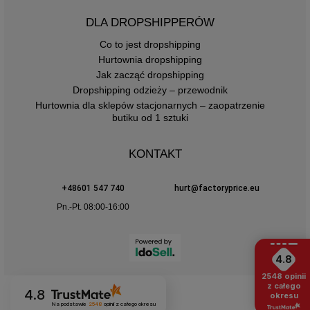
aplikacjami, takimi jak koronka, siateczka, kokardki czy
cyrkonie. Nasza
hurtownia bielizny damskiej
DLA DROPSHIPPERÓW
Factoryprice.eu
oferuje Ci zatem wszystko czego
Co to jest dropshipping
potrzeba, by w pełni zaspokoić oczekiwania Klientek.
Hurtownia dropshipping
Zamów kolejną dostawę towaru już teraz!
Jak zacząć dropshipping
Dropshipping odzieży – przewodnik
Hurtownia dla sklepów stacjonarnych – zaopatrzenie
butiku od 1 sztuki
KONTAKT
+48601 547 740
hurt@factoryprice.eu
Pn.-Pt. 08:00-16:00
4.8
2548
opinii
z całego
4.8
okresu
Na podstawie
2548
opinii
z całego okresu