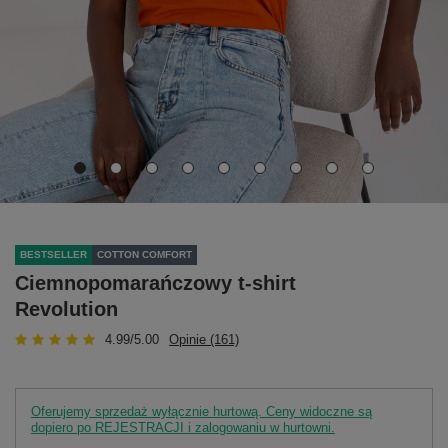
BESTSELLER
COTTON COMFORT
Ciemnopomarańczowy t-shirt
Revolution
4.99/5.00
Opinie (161)
Oferujemy sprzedaż wyłącznie hurtową. Ceny widoczne są
dopiero po REJESTRACJI i zalogowaniu w hurtowni.