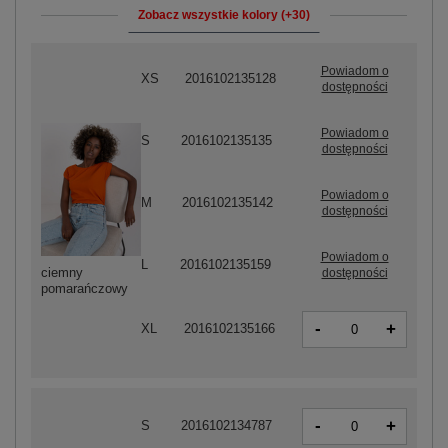
Zobacz wszystkie kolory (+30)
Powiadom o
XS
2016102135128
dostępności
Powiadom o
S
2016102135135
dostępności
Powiadom o
M
2016102135142
dostępności
Powiadom o
L
2016102135159
ciemny
dostępności
pomarańczowy
-
+
XL
2016102135166
-
+
S
2016102134787