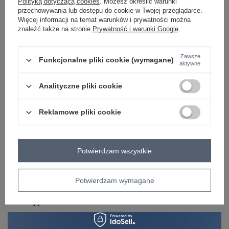
Polityką dotyczącą cookies
. Możesz określić warunki
długość
standardowa
przechowywania lub dostępu do cookie w Twojej przeglądarce.
rękaw
krótki rękaw
Więcej informacji na temat warunków i prywatności można
znaleźć także na stronie
Prywatność i warunki Google
.
skład materiału
90% bawełna
10% elastan
sposób prania
pranie w pralce w 30°C
Zawsze
Funkcjonalne pliki cookie (wymagane)
aktywne
OPIS PRODUKTU
Analityczne pliki cookie
OPINIE
Reklamowe pliki cookie
ZWROTY I WYMIANA
ZAKŁADKA KOSZTY WYSYŁKI
Potwierdzam wszystkie
Z naszego bloga
Potwierdzam wymagane
TikTok Challenge i 5 Stylizacji z Hurtowni Odzieży
Factoryprice