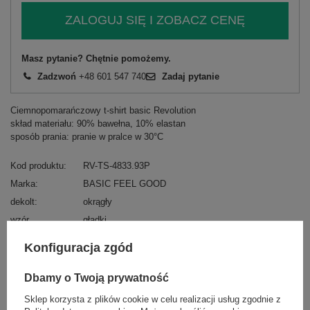
ZALOGUJ SIĘ I ZOBACZ CENĘ
Masz pytanie? Chętnie pomożemy.
Zadzwoń
+48 601 547 740
Zadaj pytanie
Ciemnopomarańczowy t-shirt basic Revolution
skład materiału: 90% bawełna, 10% elastan
sposób prania: pranie w pralce w 30°C
Kod produktu
RV-TS-4833.93P
Marka
BASIC FEEL GOOD
dekolt
okrągły
wzór
gładki
dominujący
Konfiguracja zgód
Kolory
ciemny pomarańczowy
styl
casual
Dbamy o Twoją prywatność
materiał
bawełna
dominujący
Sklep korzysta z plików cookie w celu realizacji usług zgodnie z