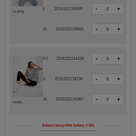
-
+
L
2016102134558
czarny
-
+
XL
2016102134565
-
+
XS
2016102134329
-
+
S
2016102134336
-
+
XL
2016102134367
szary
Zobacz wszystkie kolory (+30)