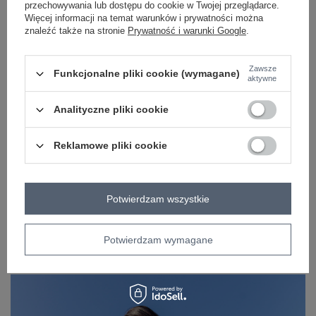
rękaw
krótki rękaw
przechowywania lub dostępu do cookie w Twojej przeglądarce.
Więcej informacji na temat warunków i prywatności można
skład materiału
90% bawełna
10% elastan
znaleźć także na stronie
Prywatność i warunki Google
.
sposób prania
pranie w pralce w 30°C
Zawsze
Funkcjonalne pliki cookie (wymagane)
aktywne
OPIS PRODUKTU
Analityczne pliki cookie
OPINIE
ZWROTY I WYMIANA
Reklamowe pliki cookie
ZAKŁADKA KOSZTY WYSYŁKI
Potwierdzam wszystkie
Z naszego bloga
Potwierdzam wymagane
TikTok Challenge i 5 Stylizacji z Hurtowni Odzieży
Factoryprice