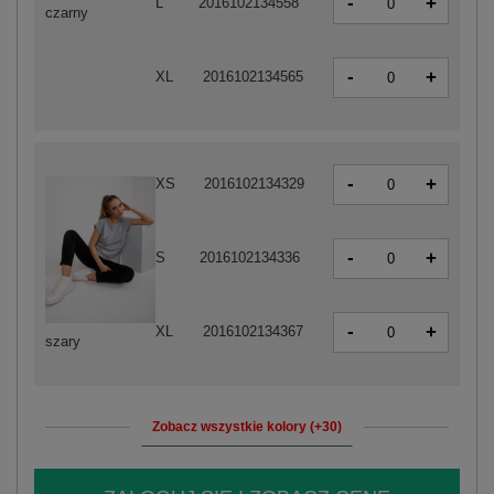
-
+
L
2016102134558
czarny
-
+
XL
2016102134565
-
+
XS
2016102134329
-
+
S
2016102134336
-
+
XL
2016102134367
szary
Zobacz wszystkie kolory (+30)