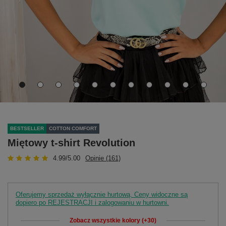
BESTSELLER
COTTON COMFORT
Miętowy t-shirt Revolution
4.99/5.00
Opinie (161)
Oferujemy sprzedaż wyłącznie hurtową. Ceny widoczne są
dopiero po REJESTRACJI i zalogowaniu w hurtowni.
Zobacz wszystkie kolory (+30)