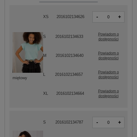
-
+
XS
2016102134626
Powiadom o
S
2016102134633
dostępności
Powiadom o
M
2016102134640
dostępności
Powiadom o
L
2016102134657
dostępności
miętowy
Powiadom o
XL
2016102134664
dostępności
-
+
S
2016102134787