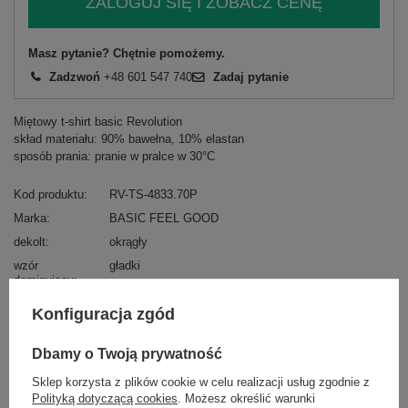
ZALOGUJ SIĘ I ZOBACZ CENĘ
Masz pytanie? Chętnie pomożemy.
Zadzwoń
+48 601 547 740
Zadaj pytanie
Miętowy t-shirt basic Revolution
skład materiału: 90% bawełna, 10% elastan
sposób prania: pranie w pralce w 30°C
Kod produktu
RV-TS-4833.70P
Marka
BASIC FEEL GOOD
dekolt
okrągły
wzór
gładki
dominujący
Kolory
miętowy
Konfiguracja zgód
styl
casual
materiał
bawełna
Dbamy o Twoją prywatność
dominujący
Sklep korzysta z plików cookie w celu realizacji usług zgodnie z
długość
standardowa
Polityką dotyczącą cookies
. Możesz określić warunki