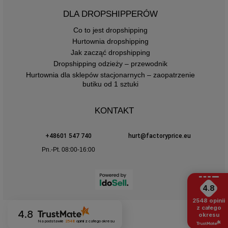
DLA DROPSHIPPERÓW
Co to jest dropshipping
Hurtownia dropshipping
Jak zacząć dropshipping
Dropshipping odzieży – przewodnik
Hurtownia dla sklepów stacjonarnych – zaopatrzenie
butiku od 1 sztuki
KONTAKT
+48601 547 740
hurt@factoryprice.eu
Pn.-Pt. 08:00-16:00
4.8
2548
opinii
z całego
4.8
okresu
Na podstawie
2548
opinii
z całego okresu