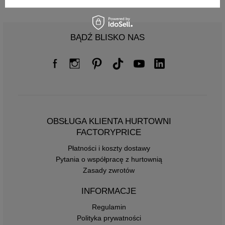
BĄDŹ BLISKO NAS
OBSŁUGA KLIENTA HURTOWNI
FACTORYPRICE
Płatności i koszty dostawy
Pytania o współpracę z hurtownią
Zasady zwrotów
INFORMACJE
Regulamin
Polityka prywatności