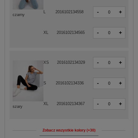
-
+
L
2016102134558
czarny
-
+
XL
2016102134565
-
+
XS
2016102134329
-
+
S
2016102134336
-
+
XL
2016102134367
szary
Zobacz wszystkie kolory (+30)