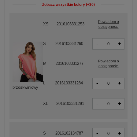
Zobacz wszystkie kolory (+30)
Powiadom o
XS
2016103331253
dostępności
-
+
S
2016103331260
Powiadom o
M
2016103331277
dostępności
-
+
L
2016103331284
brzoskwiniowy
-
+
XL
2016103331291
-
+
S
2016102134787