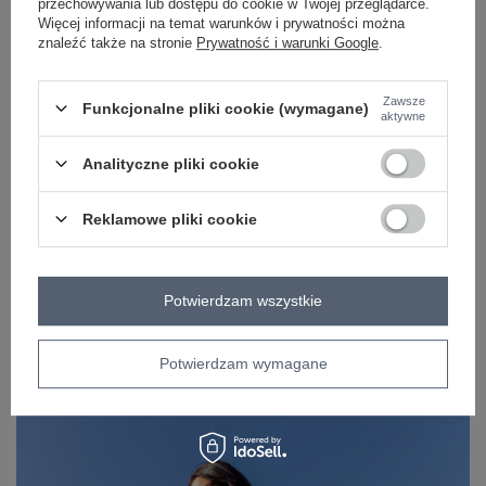
przechowywania lub dostępu do cookie w Twojej przeglądarce.
Więcej informacji na temat warunków i prywatności można
sposób prania
pranie w pralce w 30°C
znaleźć także na stronie
Prywatność i warunki Google
.
Kolory
brzoskwiniowy
Zawsze
Funkcjonalne pliki cookie (wymagane)
aktywne
OPIS PRODUKTU
Analityczne pliki cookie
OPINIE
ZWROTY I WYMIANA
Reklamowe pliki cookie
ZAKŁADKA KOSZTY WYSYŁKI
Z naszego bloga
Potwierdzam wszystkie
Potwierdzam wymagane
TikTok Challenge i 5 Stylizacji z Hurtowni Odzieży
Factoryprice