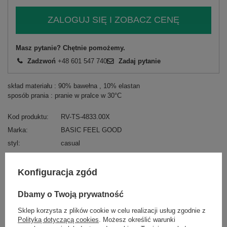
ZALOGUJ SIĘ I ZOBACZ CENĘ
Masz pytanie? Chętnie pomożemy.
Zadzwoń
+48 601 547 740
Zadaj pytanie
skład materiału : 90% bawełna , 10% elastan
sposób prania : pranie w pralce w 30°C
Kod produktu
RV-TS-4833.00X
Marka
BASIC FEEL GOOD
styl
casual
wzór
gładki
dominujący
Konfiguracja zgód
materiał
bawełna
dominujący
Dbamy o Twoją prywatność
rękaw
krótki rękaw
Sklep korzysta z plików cookie w celu realizacji usług zgodnie z
dekolt
okrągły
Polityką dotyczącą cookies
. Możesz określić warunki
skład materiału
90% bawełna
10% elastan