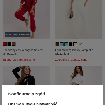
VISCOSE COMFORT
+2
Czerwony casualowy komplet z
Ecru dwuczęściowy komplet z
lampasami
wiązaniem
Zaloguj się i zobacz cenę
Zaloguj się i zobacz cenę
Konfiguracja zgód
Dbamy o Twoją prywatność