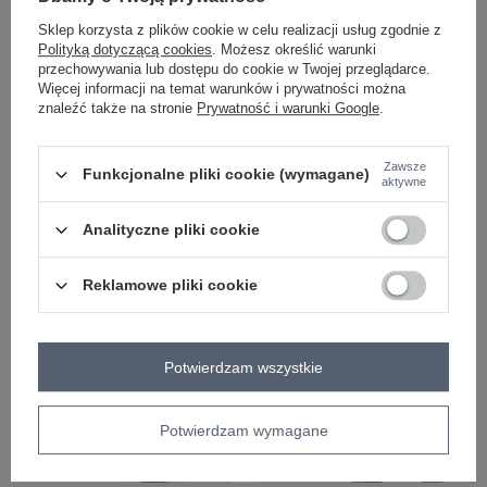
Sklep korzysta z plików cookie w celu realizacji usług zgodnie z
Polityką dotyczącą cookies
. Możesz określić warunki
COTTON COMFORT
przechowywania lub dostępu do cookie w Twojej przeglądarce.
Więcej informacji na temat warunków i prywatności można
znaleźć także na stronie
Prywatność i warunki Google
.
Hurt Czarny dwuczęściowy komplet z
Hurt Biało-czarny dwuczęściowy
mini spódnicą
komplet z długimi spodniami
Zawsze
Funkcjonalne pliki cookie (wymagane)
aktywne
Zaloguj się i zobacz cenę
Zaloguj się i zobacz cenę
Analityczne pliki cookie
Reklamowe pliki cookie
Potwierdzam wszystkie
Potwierdzam wymagane