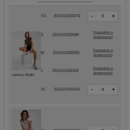
-
+
XS
2016101830079
Powiadom o
S
2016101830086
dostępności
Powiadom o
M
2016101830093
dostępności
Powiadom o
L
2016101830109
dostępności
ciemny khaki
-
+
XL
2016101830116