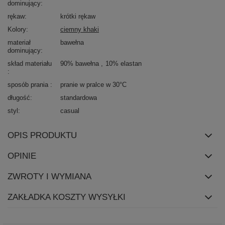
dominujący
rękaw
krótki rękaw
Kolory
ciemny khaki
materiał
bawełna
dominujący
skład materiału
90% bawełna
10% elastan
sposób prania
pranie w pralce w 30°C
długość
standardowa
styl
casual
OPIS PRODUKTU
OPINIE
ZWROTY I WYMIANA
ZAKŁADKA KOSZTY WYSYŁKI