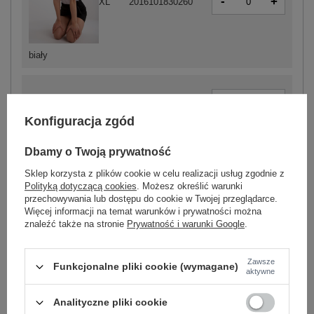
-
+
XL
2016101830260
biały
-
+
S
2016101830680
Konfiguracja zgód
-
+
L
2016101830703
Dbamy o Twoją prywatność
Sklep korzysta z plików cookie w celu realizacji usług zgodnie z
Polityką dotyczącą cookies
. Możesz określić warunki
-
+
XL
2016101830710
przechowywania lub dostępu do cookie w Twojej przeglądarce.
czarny
Więcej informacji na temat warunków i prywatności można
znaleźć także na stronie
Prywatność i warunki Google
.
Zawsze
Funkcjonalne pliki cookie (wymagane)
-
+
XS
2016101830871
aktywne
Analityczne pliki cookie