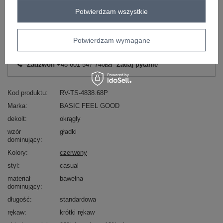
Potwierdzam wszystkie
ZALOGUJ SIĘ I ZOBACZ CENĘ
Potwierdzam wymagane
Masz pytanie? Chętnie pomożemy.
Zadzwoń
+48 601 547 740
Zadaj pytanie
Kod produktu
RV-TS-4838.68P
Marka
BASIC FEEL GOOD
dekolt
okrągły
wzór
gładki
dominujący
Kolory
czerwony
styl
casual
materiał
bawełna
dominujący
długość
standardowa
rękaw
krótki rękaw