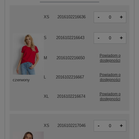
-
+
XS
2016102216636
-
+
S
2016102216643
Powiadom o
M
2016102216650
dostępności
Powiadom o
L
2016102216667
dostępności
czerwony
Powiadom o
XL
2016102216674
dostępności
-
+
XS
2016102217046