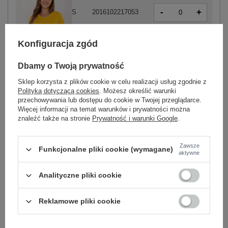
-
+
S
2016102217053
Konfiguracja zgód
-
+
L
2016102217077
jasny
Dbamy o Twoją prywatność
pomarańczowy
-
+
XL
2016102217084
Sklep korzysta z plików cookie w celu realizacji usług zgodnie z
Polityką dotyczącą cookies
. Możesz określić warunki
przechowywania lub dostępu do cookie w Twojej przeglądarce.
Więcej informacji na temat warunków i prywatności można
znaleźć także na stronie
Prywatność i warunki Google
.
Zawsze
Funkcjonalne pliki cookie (wymagane)
-
+
XS
2016102217381
aktywne
Analityczne pliki cookie
szary
Reklamowe pliki cookie
Zobacz wszystkie kolory (+13)