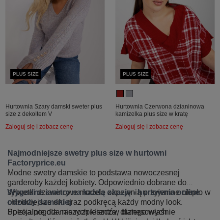
PLUS SIZE
PLUS SIZE
Hurtownia Szary damski sweter plus
Hurtownia Czerwona dzianinowa
size z dekoltem V
kamizelka plus size w kratę
Zaloguj się i zobacz cenę
Zaloguj się i zobacz cenę
Najmodniejsze swetry plus size w hurtowni
Factoryprice.eu
Modne swetry damskie to podstawa nowoczesnej
garderoby każdej kobiety. Odpowiednio dobrane do
sylwetki dzianinowe modele zapewnią przyjemne ciepło w
Wygodne swetry na każdą okazję - hurtownia online
chłodniejsze dni oraz podkręcą każdy modny look.
odzieży damskiej
Specjalnie dla naszych klientów biznesowych
Polska pogoda nie rozpieszcza, dlatego właśnie