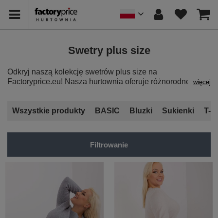
Swetry plus size
Odkryj naszą kolekcję swetrów plus size na
Factoryprice.eu! Nasza hurtownia oferuje różnorodne
więcej
wzory i faktury, aby zaspokoić gusta Twoich klientek.
Swetry plus size to nie tylko źródło ciepła, ale także modny
element garderoby. Dzięki wysokiej jakości materiałom,
Wszystkie produkty
BASIC
Bluzki
Sukienki
T-sh
nasze
swetry plus size hurtownia internetowa
będą
wygodne i atrakcyjne. Inwestując w nasze modne swetry
plus size, tworzysz stylowe opcje na chłodniejsze dni.
Filtrowanie