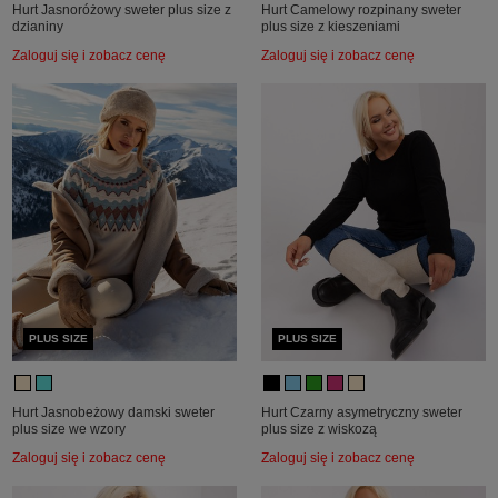
Hurt Jasnoróżowy sweter plus size z
Hurt Camelowy rozpinany sweter
dzianiny
plus size z kieszeniami
Zaloguj się i zobacz cenę
Zaloguj się i zobacz cenę
PLUS SIZE
PLUS SIZE
Hurt Jasnobeżowy damski sweter
Hurt Czarny asymetryczny sweter
plus size we wzory
plus size z wiskozą
Zaloguj się i zobacz cenę
Zaloguj się i zobacz cenę