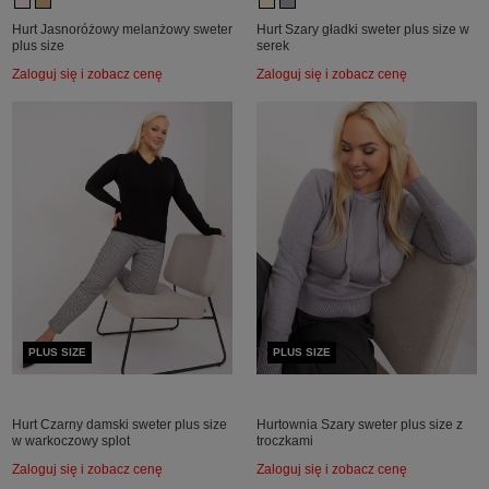
Hurt Jasnoróżowy melanżowy sweter
Hurt Szary gładki sweter plus size w
plus size
serek
Zaloguj się i zobacz cenę
Zaloguj się i zobacz cenę
PLUS SIZE
PLUS SIZE
Hurt Czarny damski sweter plus size
Hurtownia Szary sweter plus size z
w warkoczowy splot
troczkami
Zaloguj się i zobacz cenę
Zaloguj się i zobacz cenę