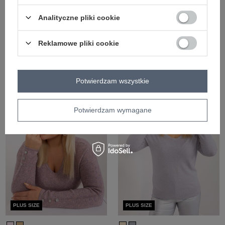
Analityczne pliki cookie
PLUS SIZE
PLUS SIZE
Reklamowe pliki cookie
Hurtownia Szary damski sweter plus
Hurt Ciemnobeżowy damski sweter
size z golfem
plus size z wiskozą
Zaloguj się i zobacz cenę
Zaloguj się i zobacz cenę
Potwierdzam wszystkie
Potwierdzam wymagane
PLUS SIZE
PLUS SIZE