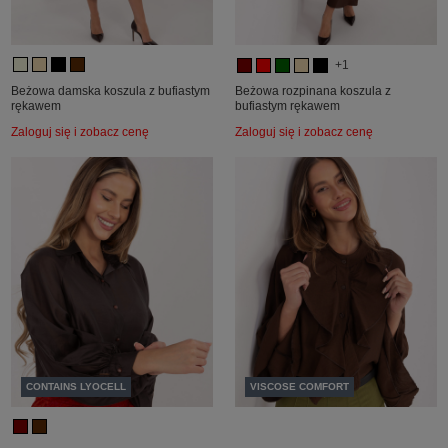
+1
Beżowa damska koszula z bufiastym
Beżowa rozpinana koszula z
rękawem
bufiastym rękawem
Zaloguj się i zobacz cenę
Zaloguj się i zobacz cenę
CONTAINS LYOCELL
VISCOSE COMFORT