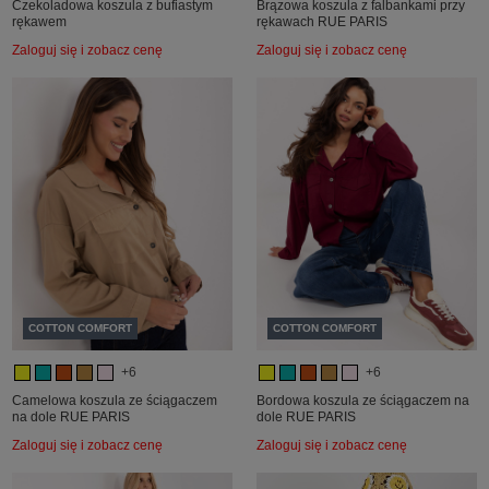
Czekoladowa koszula z bufiastym
Brązowa koszula z falbankami przy
rękawem
rękawach RUE PARIS
Zaloguj się i zobacz cenę
Zaloguj się i zobacz cenę
COTTON COMFORT
COTTON COMFORT
+6
+6
Camelowa koszula ze ściągaczem
Bordowa koszula ze ściągaczem na
na dole RUE PARIS
dole RUE PARIS
Zaloguj się i zobacz cenę
Zaloguj się i zobacz cenę