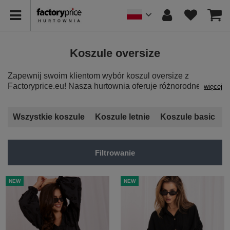
Koszule oversize
Zapewnij swoim klientom wybór koszul oversize z
Factoryprice.eu! Nasza hurtownia oferuje różnorodne
więcej
modele, które są nie tylko modne, ale także bardzo
wygodne.
Koszule oversize hurt
to swobodny fason, który
pozwala na tworzenie efektownych i komfortowych looków.
Wszystkie koszule
Koszule letnie
Koszule basic
K
Dzięki naszym koszulom z pewnością zyskasz większą
popularność wśród swoich klientów. Odkryj ciekawe
modele już teraz! Zamawiaj hurtowo bez przepłacania
Filtrowanie
modne koszule oversize w dowolnych ilościach.
NEW
NEW