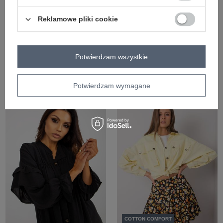
Reklamowe pliki cookie
COTTON COMFORT
COTTON COMFORT
Potwierdzam wszystkie
+6
Brązowa koszula z kołnierzykiem
Hurt Pistacjowa muślinowa koszula z
RUE PARIS
kołnierzykiem SUBLEVEL
Potwierdzam wymagane
Zaloguj się i zobacz cenę
Zaloguj się i zobacz cenę
COTTON COMFORT