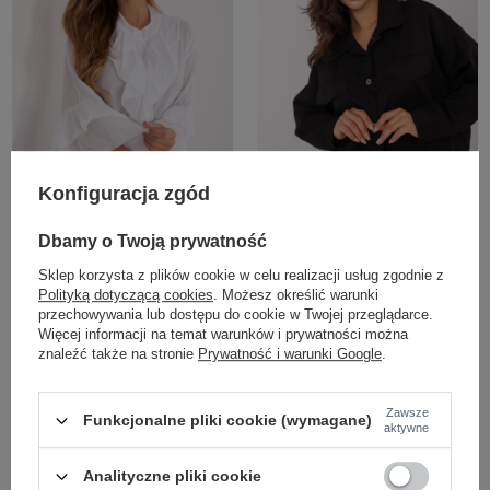
COTTON COMFORT
COTTON COMFORT
Konfiguracja zgód
+6
Dbamy o Twoją prywatność
Biała rozpinana koszula z rękawem
Czarna damska koszula z
typu dzwon
kieszeniami RUE PARIS
Sklep korzysta z plików cookie w celu realizacji usług zgodnie z
Polityką dotyczącą cookies
. Możesz określić warunki
Zaloguj się i zobacz cenę
Zaloguj się i zobacz cenę
przechowywania lub dostępu do cookie w Twojej przeglądarce.
Więcej informacji na temat warunków i prywatności można
znaleźć także na stronie
Prywatność i warunki Google
.
Zawsze
Funkcjonalne pliki cookie (wymagane)
aktywne
Analityczne pliki cookie