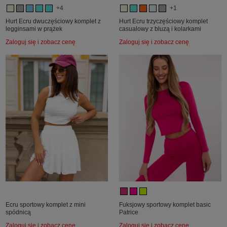
+4
+1
Hurt Ecru dwuczęściowy komplet z
Hurt Ecru trzyczęściowy komplet
legginsami w prążek
casualowy z bluzą i kolarkami
Zaloguj się i zobacz cenę
Zaloguj się i zobacz cenę
Ecru sportowy komplet z mini
Fuksjowy sportowy komplet basic
spódnicą
Patrice
Zaloguj się i zobacz cenę
Zaloguj się i zobacz cenę