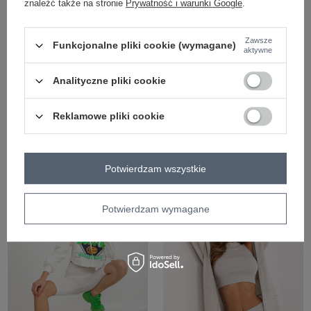
znaleźć także na stronie
Prywatność i warunki Google
.
Zawsze
Funkcjonalne pliki cookie (wymagane)
aktywne
Analityczne pliki cookie
Reklamowe pliki cookie
+1
Hurt Ecru trzyczęściowy komplet z
Hurtownia Ecru trzyczęściowy
bluzą oversize
komplet casualowy z bawełny
Potwierdzam wszystkie
Zaloguj się i zobacz cenę
Zaloguj się i zobacz cenę
Potwierdzam wymagane