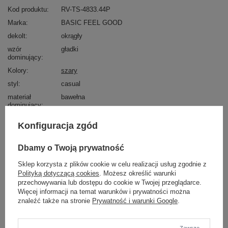
Kod produktu
RV-TS-4833.44P
Marka
BASIC FEEL GOOD
dekolt
okrągły
wzór
gładki
dominujący
Kolory
szary
styl
casual
materiał
bawełna
dominujący
długość
standardowa
Konfiguracja zgód
rękaw
krótki rękaw
skład materiału
90% bawełna
10% elastan
Dbamy o Twoją prywatność
Sklep korzysta z plików cookie w celu realizacji usług zgodnie z
sposób prania
pranie w pralce w 30°C
Polityką dotyczącą cookies
. Możesz określić warunki
przechowywania lub dostępu do cookie w Twojej przeglądarce.
OPIS PRODUKTU
Więcej informacji na temat warunków i prywatności można
znaleźć także na stronie
Prywatność i warunki Google
.
OPINIE
Zawsze