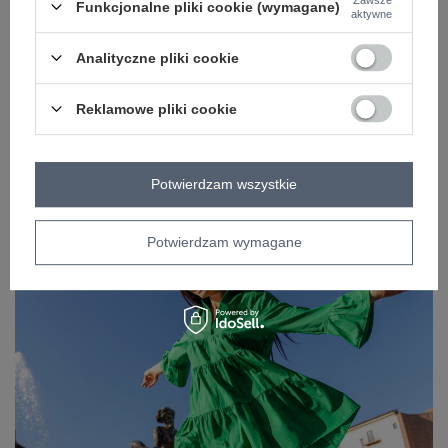
Funkcjonalne pliki cookie (wymagane)
ZWROTY I WYMIANA
aktywne
ZAKŁADKA KOSZTY WYSYŁKI
Analityczne pliki cookie
Z naszego bloga
Reklamowe pliki cookie
TikTok Challenge i 5 Stylizacji z Hurtowni Odzieży
Factoryprice
Potwierdzam wszystkie
Potwierdzam wymagane