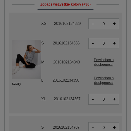
Zobacz wszystkie kolory (+30)
-
+
XS
2016102134329
-
+
S
2016102134336
Powiadom o
M
2016102134343
dostępności
Powiadom o
L
2016102134350
dostępności
szary
-
+
XL
2016102134367
-
+
S
2016102134787