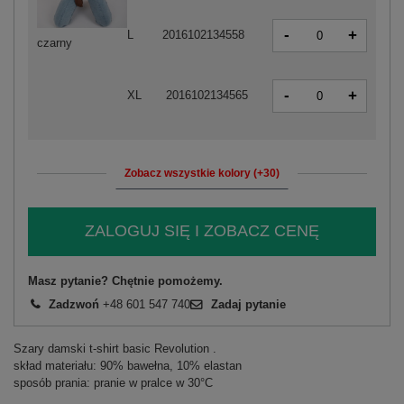
-
+
L
2016102134558
czarny
-
+
XL
2016102134565
Zobacz wszystkie kolory (+30)
ZALOGUJ SIĘ I ZOBACZ CENĘ
Masz pytanie? Chętnie pomożemy.
Zadzwoń
+48 601 547 740
Zadaj pytanie
Szary damski t-shirt basic Revolution .
skład materiału: 90% bawełna, 10% elastan
sposób prania: pranie w pralce w 30°C