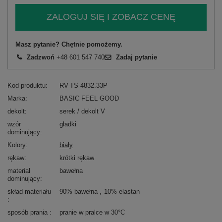
ZALOGUJ SIĘ I ZOBACZ CENĘ
Masz pytanie? Chętnie pomożemy.
Zadzwoń
+48 601 547 740
Zadaj pytanie
Kod produktu
RV-TS-4832.33P
Marka
BASIC FEEL GOOD
dekolt
serek / dekolt V
wzór
gładki
dominujący
Kolory
biały
rękaw
krótki rękaw
materiał
bawełna
dominujący
skład materiału
90% bawełna
10% elastan
sposób prania
pranie w pralce w 30°C