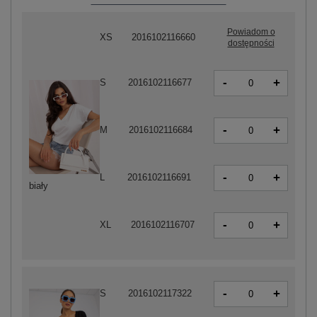
Powiadom o
XS
2016102116660
dostępności
-
+
S
2016102116677
-
+
M
2016102116684
-
+
L
2016102116691
biały
-
+
XL
2016102116707
-
+
S
2016102117322