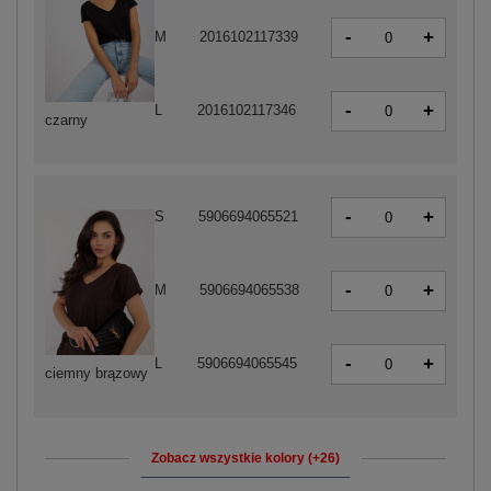
-
+
M
2016102117339
-
+
L
2016102117346
czarny
-
+
S
5906694065521
-
+
M
5906694065538
-
+
L
5906694065545
ciemny brązowy
Zobacz wszystkie kolory (+26)