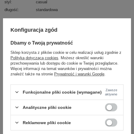
styl
casual
długość
standardowa
OPIS PRODUKTU
Konfiguracja zgód
OPINIE
Dbamy o Twoją prywatność
ZWROTY I WYMIANA
Sklep korzysta z plików cookie w celu realizacji usług zgodnie z
Polityką dotyczącą cookies
. Możesz określić warunki
ZAKŁADKA KOSZTY WYSYŁKI
przechowywania lub dostępu do cookie w Twojej przeglądarce.
Więcej informacji na temat warunków i prywatności można
Z naszego bloga
znaleźć także na stronie
Prywatność i warunki Google
.
Zawsze
TikTok Challenge i 5 Stylizacji z Hurtowni Odzieży
Funkcjonalne pliki cookie (wymagane)
aktywne
Factoryprice
Analityczne pliki cookie
Reklamowe pliki cookie