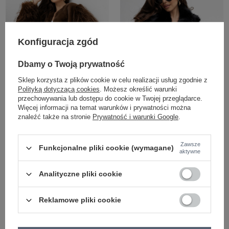
Konfiguracja zgód
Dbamy o Twoją prywatność
Sklep korzysta z plików cookie w celu realizacji usług zgodnie z
CONTAINS WOOL
CONTAINS WOOL
Polityką dotyczącą cookies
. Możesz określić warunki
CONTAINS ANGORA
CONTAINS ANGORA
przechowywania lub dostępu do cookie w Twojej przeglądarce.
Więcej informacji na temat warunków i prywatności można
znaleźć także na stronie
Prywatność i warunki Google
.
Brązowa damska kurtka z
Czarne damskie futro z kołnierzem
kontrastowymi rękawami
Zawsze
Funkcjonalne pliki cookie (wymagane)
Zaloguj się i zobacz cenę
Zaloguj się i zobacz cenę
aktywne
NEW
NEW
Analityczne pliki cookie
Reklamowe pliki cookie