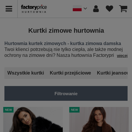
Kurtki zimowe hurtownia
Hurtownia kurtek zimowych - kurtka zimowa damska
Twoi klienci potrzebują nie tylko ciepła, ale także modnej
ochrony na zimowe dni? Nasza hurtownia Factoryprice.eu
więcej
oferuje
kurtki zimowe w hurcie
, które łączą w sobie styl i
funkcjonalność. Dzięki różnorodnym krojom i materiałom,
zapewnimy Twoim klientom modny wygląd w sezonie
Wszystkie kurtki
Kurtki przejściowe
Kurtki jeansow
zimowym. Dodaj do swojej oferty
kurtka zimowa damska
,
które będą spełniały oczekiwania nawet najbardziej
wymagających klientów. Zamów ciekawe krótsze i dłuższe
Filtrowanie
modele od sprawdzonych producentów, które na pewno
zyskają uznanie w oczach klientów.
NEW
NEW