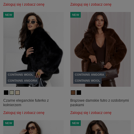
Zaloguj się i zobacz cenę
Zaloguj się i zobacz cenę
NEW
NEW
CONTAINS WOOL
CONTAINS ANGORA
CONTAINS ANGORA
CONTAINS WOOL
Czarne eleganckie futerko z
Brązowe damskie futro z ozdobnymi
kołnierzem
paskami
Zaloguj się i zobacz cenę
Zaloguj się i zobacz cenę
NEW
NEW