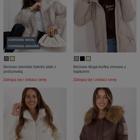
CONTAINS WOOL
CONTAINS ANGORA
Beżowe damskie futerko ptak z
Beżowa długa kurtka zimowa z
podszewką
kapturem
Zaloguj się i zobacz cenę
Zaloguj się i zobacz cenę