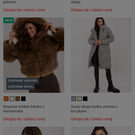
piórami
stójką
Zaloguj się i zobacz cenę
Zaloguj się i zobacz cenę
NEW
CONTAINS ANGORA
CONTAINS WOOL
Brązowe krótkie futerko z
Szara długa kurtka zimowa z
kieszeniami
troczkami
Zaloguj się i zobacz cenę
Zaloguj się i zobacz cenę