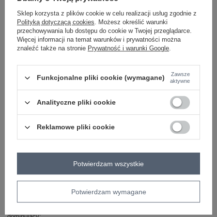
jasny
Sklep korzysta z plików cookie w celu realizacji usług zgodnie z
pomarańczowy
Polityką dotyczącą cookies
. Możesz określić warunki
przechowywania lub dostępu do cookie w Twojej przeglądarce.
Więcej informacji na temat warunków i prywatności można
znaleźć także na stronie
Prywatność i warunki Google
.
ZALOGUJ SIĘ I ZOBACZ CENĘ
Zawsze
Funkcjonalne pliki cookie (wymagane)
Masz pytanie? Chętnie pomożemy.
aktywne
Zadzwoń
+48 601 547 740
Zadaj pytanie
Analityczne pliki cookie
skład materiału : 100% wiskoza
sposób prania : pranie w pralce w 30°C
Reklamowe pliki cookie
Kod produktu
D73760R62159KA
Marka
FRESH MADE
Potwierdzam wszystkie
typ produktu
szorty materiałowe
styl
casual
Potwierdzam wymagane
okazja
codzienne
wzór
gładki
dominujący