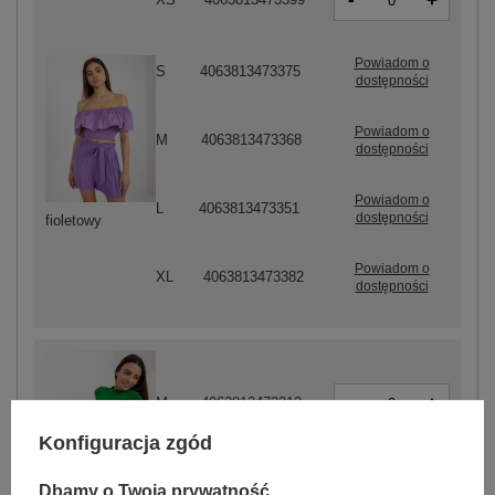
+
Powiadom o
S
4063813473375
dostępności
Powiadom o
M
4063813473368
dostępności
Powiadom o
L
4063813473351
dostępności
fioletowy
Powiadom o
XL
4063813473382
dostępności
-
+
M
4063813473313
Konfiguracja zgód
-
+
L
4063813473306
Dbamy o Twoją prywatność