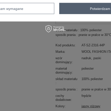
dzam wymagane
Potwierdzam 
Masz pytanie? Chętnie pomożem
Zadzwoń
+48 601 547 740
skład materiału : 100% poliester
sposób prania : pranie w pralce w 30°
Kod produktu
AT-SZ-2316.44P
Marka
WOOL FASHION IT
wzór
nadruk
paski
dominujący
materiał
poliester
dominujący
skład materiału
100% poliester
sposób prania
pranie w pralce w 3
cechy
frędzle
dodatkowe
Kolory
jasny różowy