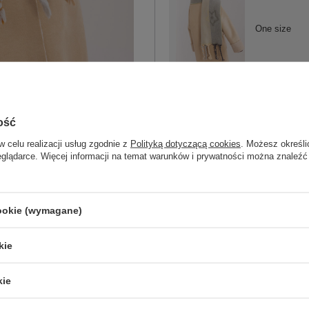
One size
jasny zielony
ość
w celu realizacji usług zgodnie z
Polityką dotyczącą cookies
. Możesz określi
eglądarce. Więcej informacji na temat warunków i prywatności można znaleźć
One size
wielokolorowy
cookie (wymagane)
kie
kie
ZA