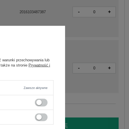
-
+
2016103487387
ć warunki przechowywania lub
 także na stronie
Prywatność i
-
+
2016103487394
Zawsze aktywne
Zobacz wszystkie kolory (+15)
LOGUJ SIĘ I ZOBACZ CENĘ