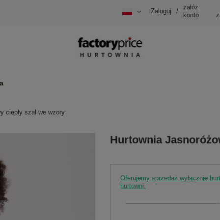
załóż
Zaloguj
/
konto
z
a
y ciepły szal we wzory
Hurtownia Jasnoróżow
Oferujemy sprzedaż wyłącznie hu
hurtowni.