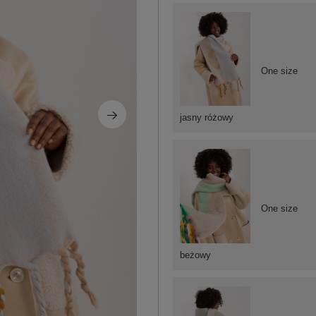
One size
jasny różowy
One size
beżowy