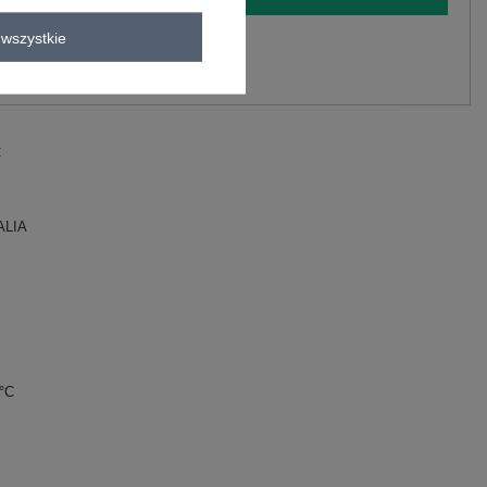
wszystkie
y.
Zadaj pytanie
C
ALIA
0°C