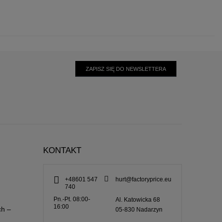
ZAPISZ SIĘ DO NEWSLETTERA
KONTAKT
+48601 547
hurt@factoryprice.eu
740
Pn.-Pt. 08:00-
Al. Katowicka 68
16:00
ch –
05-830
Nadarzyn