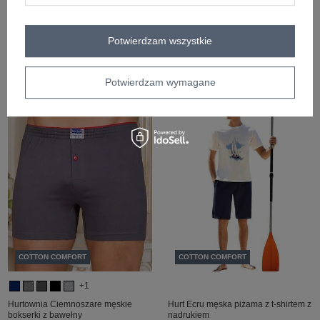
COTTON COMFORT
COTTON COMFORT
+1
+1
Potwierdzam wszystkie
Szare męskie bokserki
Czarne męskie bokserki
Zaloguj się i zobacz cenę
Zaloguj się i zobacz cenę
Potwierdzam wymagane
COTTON COMFORT
COTTON COMFORT
+1
Hurtownia Ciemnoszare męskie
Hurt Ecru męska piżama z t-shirtem z
bokserki z bawełny
nadrukiem