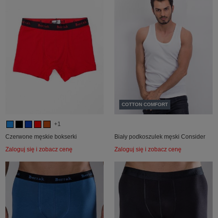
COTTON COMFORT
+1
Czerwone męskie bokserki
Biały podkoszulek męski Consider
Zaloguj się i zobacz cenę
Zaloguj się i zobacz cenę