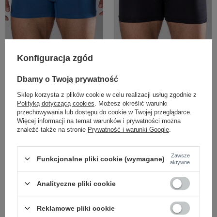
Konfiguracja zgód
+1
+1
Dbamy o Twoją prywatność
Niebieskie męskie bokserki
Czarne męskie bokserki
Sklep korzysta z plików cookie w celu realizacji usług zgodnie z
Zaloguj się i zobacz cenę
Zaloguj się i zobacz cenę
Polityką dotyczącą cookies
. Możesz określić warunki
przechowywania lub dostępu do cookie w Twojej przeglądarce.
Więcej informacji na temat warunków i prywatności można
znaleźć także na stronie
Prywatność i warunki Google
.
Zawsze
Funkcjonalne pliki cookie (wymagane)
aktywne
Analityczne pliki cookie
Reklamowe pliki cookie