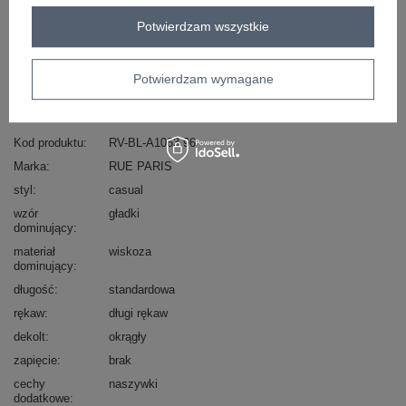
Masz pytanie? Chętnie pomożemy.
Potwierdzam wszystkie
Zadzwoń
+48 601 547 740
Zadaj pytanie
Potwierdzam wymagane
skład materiału : 50% wiskoza, 50% elastan
sposób prania : pranie w pralce w 30°C
Kod produktu
RV-BL-A1063.96
Marka
RUE PARIS
styl
casual
wzór
gładki
dominujący
materiał
wiskoza
dominujący
długość
standardowa
rękaw
długi rękaw
dekolt
okrągły
zapięcie
brak
cechy
naszywki
dodatkowe