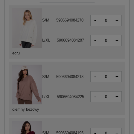
-
+
S/M
5906694084270
-
+
L/XL
5906694084287
ecru
-
+
S/M
5906694084218
-
+
L/XL
5906694084225
ciemny beżowy
-
+
S/M
5906694084195