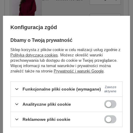
-
+
L/XL
5906694084201
Konfiguracja zgód
bordowy
Dbamy o Twoją prywatność
Sklep korzysta z plików cookie w celu realizacji usług zgodnie z
-
+
S/M
5906694084256
Polityką dotyczącą cookies
. Możesz określić warunki
przechowywania lub dostępu do cookie w Twojej przeglądarce.
Więcej informacji na temat warunków i prywatności można
znaleźć także na stronie
Prywatność i warunki Google
.
-
+
L/XL
5906694084263
Zawsze
czarny
Funkcjonalne pliki cookie (wymagane)
aktywne
Analityczne pliki cookie
Zobacz wszystkie kolory (+1)
Reklamowe pliki cookie
ZALOGUJ SIĘ I ZOBACZ CENĘ