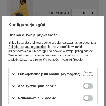
-
+
One size
5906694103414
Konfiguracja zgód
żółty
Dbamy o Twoją prywatność
Sklep korzysta z plików cookie w celu realizacji usług zgodnie z
Polityką dotyczącą cookies
. Możesz określić warunki
przechowywania lub dostępu do cookie w Twojej przeglądarce.
Więcej informacji na temat warunków i prywatności można
-
+
One size
5906694103407
znaleźć także na stronie
Prywatność i warunki Google
.
Zawsze
Funkcjonalne pliki cookie (wymagane)
jasny niebieski
aktywne
Analityczne pliki cookie
Zobacz wszystkie kolory (+6)
Reklamowe pliki cookie
ZALOGUJ SIĘ I ZOBACZ CENĘ