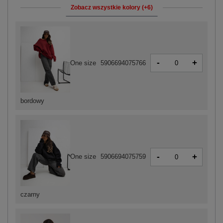
Zobacz wszystkie kolory (+6)
-
+
One size
5906694075766
bordowy
-
+
One size
5906694075759
czarny