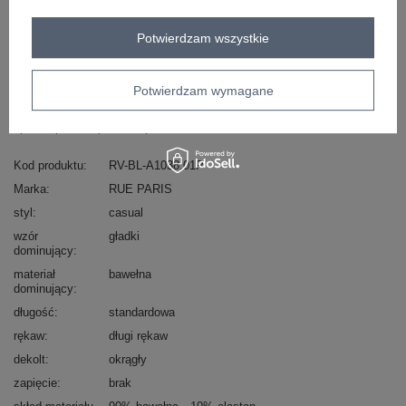
Potwierdzam wszystkie
Masz pytanie? Chętnie pomożemy.
Zadzwoń
+48 601 547 740
Zadaj pytanie
Potwierdzam wymagane
skład materiału : 90% bawełna , 10% elastan
sposób prania : pranie w pralce w 30°C
Kod produktu
RV-BL-A1038.01P
Marka
RUE PARIS
styl
casual
wzór
gładki
dominujący
materiał
bawełna
dominujący
długość
standardowa
rękaw
długi rękaw
dekolt
okrągły
zapięcie
brak