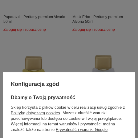
Paparazzi - Perfumy premium Alvoria
Musk Erba - Perfumy premium
50ml
Alvoria 50ml
Zaloguj się i zobacz cenę
Zaloguj się i zobacz cenę
Konfiguracja zgód
Dbamy o Twoją prywatność
Sklep korzysta z plików cookie w celu realizacji usług zgodnie z
Polityką dotyczącą cookies
. Możesz określić warunki
przechowywania lub dostępu do cookie w Twojej przeglądarce.
Więcej informacji na temat warunków i prywatności można
Liberal - Perfumy premium Alvoria
My Amber - Perfumy premium Alvoria
znaleźć także na stronie
Prywatność i warunki Google
.
50ml
50ml