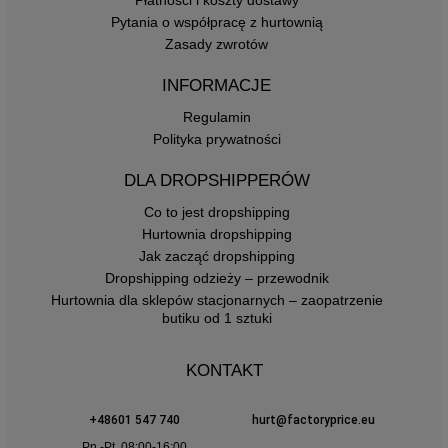
Płatności i koszty dostawy
Pytania o współpracę z hurtownią
Zasady zwrotów
INFORMACJE
Regulamin
Polityka prywatności
DLA DROPSHIPPERÓW
Co to jest dropshipping
Hurtownia dropshipping
Jak zacząć dropshipping
Dropshipping odzieży – przewodnik
Hurtownia dla sklepów stacjonarnych – zaopatrzenie
butiku od 1 sztuki
KONTAKT
+48601 547 740
hurt@factoryprice.eu
Pn.-Pt. 08:00-16:00