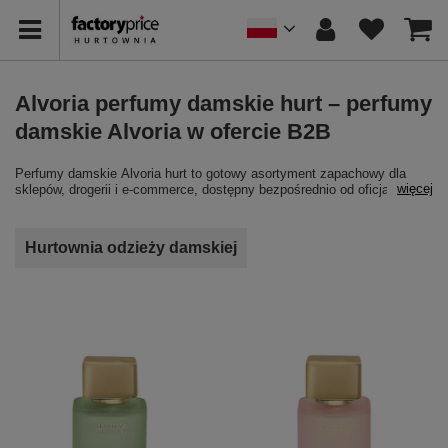
Alvoria perfumy damskie hurt – perfumy
damskie Alvoria w ofercie B2B
Perfumy damskie Alvoria hurt to gotowy asortyment zapachowy dla
więcej
sklepów, drogerii i e-commerce, dostępny bezpośrednio od oficjalnego
dystrybutora. Alvoria perfumy damskie hurt obejmuje zapachy w
różnych kategoriach olfaktorycznych — od kwiatowych po orientalne —
co pozwala zbudować kompletną półkę zapachową dla klientki
Hurtownia odzieży damskiej
końcowej.