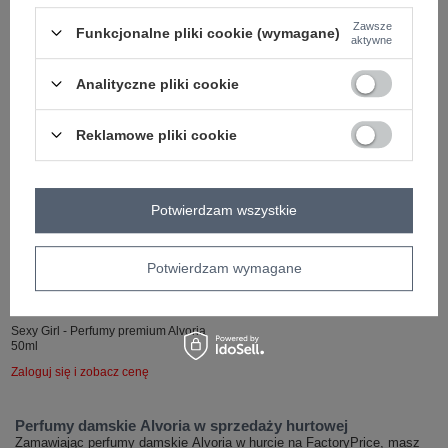
Zaloguj się i zobacz cenę
Zaloguj się i zobacz cenę
Zawsze
Funkcjonalne pliki cookie (wymagane)
aktywne
Analityczne pliki cookie
Reklamowe pliki cookie
Potwierdzam wszystkie
Potwierdzam wymagane
Sexy Girl - Perfumy premium Alvoria
50ml
Zaloguj się i zobacz cenę
Perfumy damskie Alvoria w sprzedaży hurtowej
Zamawiając perfumy damskie Alvoria w hurcie na FactoryPrice, masz