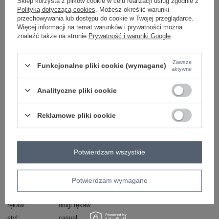
Sklep korzysta z plików cookie w celu realizacji usług zgodnie z
Polityką dotyczącą cookies
. Możesz określić warunki
przechowywania lub dostępu do cookie w Twojej przeglądarce.
-
+
L/XL
2016103093281
Więcej informacji na temat warunków i prywatności można
znaleźć także na stronie
Prywatność i warunki Google
.
czarny
Zawsze
Funkcjonalne pliki cookie (wymagane)
aktywne
ZALOGUJ SIĘ I ZOBACZ CENĘ
Analityczne pliki cookie
Masz pytanie? Chętnie pomożemy.
Reklamowe pliki cookie
Zadzwoń
+48 601 547 740
Zadaj pytanie
Kod produktu
RV-BL-7323.00X
Potwierdzam wszystkie
Marka
RUE PARIS
wzór
gładki
dominujący
Potwierdzam wymagane
dekolt
stójka
rękaw
długi rękaw
styl
casual