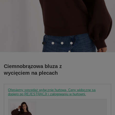
Ciemnobrązowa bluza z
wycięciem na plecach
Oferujemy sprzedaż wyłącznie hurtową. Ceny widoczne są
dopiero po REJESTRACJI i zalogowaniu w hurtowni.