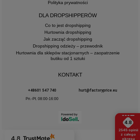
Polityka prywatności
DLA DROPSHIPPERÓW
Co to jest dropshipping
Hurtownia dropshipping
Jak zacząć dropshipping
Dropshipping odzieży – przewodnik
Hurtownia dla sklepów stacjonarnych – zaopatrzenie
butiku od 1 sztuki
KONTAKT
+48601 547 740
hurt@factoryprice.eu
Pn.-Pt. 08:00-16:00
4.8
2545
opinii
z całego
4.8
okresu