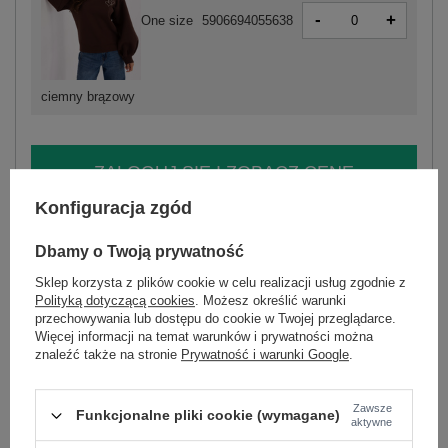
-
+
One size
5906694055638
ciemny brązowy
ZALOGUJ SIĘ I ZOBACZ CENĘ
Konfiguracja zgód
Masz pytanie? Chętnie pomożemy.
Dbamy o Twoją prywatność
Zadzwoń
+48 601 547 740
Zadaj pytanie
Sklep korzysta z plików cookie w celu realizacji usług zgodnie z
Polityką dotyczącą cookies
. Możesz określić warunki
skład materiału : 80% bawełna , 20% poliester
przechowywania lub dostępu do cookie w Twojej przeglądarce.
sposób prania : pranie w pralce w 30°C
Więcej informacji na temat warunków i prywatności można
znaleźć także na stronie
Prywatność i warunki Google
.
Kod produktu
IT-BL-H2349.65
Marka
MOOIJ
Zawsze
styl
casual
Funkcjonalne pliki cookie (wymagane)
aktywne
okazja
codzienne