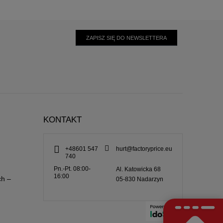
ZAPISZ SIĘ DO NEWSLETTERA
KONTAKT
+48601 547
hurt@factoryprice.eu
740
Pn.-Pt. 08:00-
Al. Katowicka 68
16:00
ch –
05-830
Nadarzyn