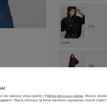
L/XL
czarny
S/M
L/XL
ość
ciemny brązowy
w celu realizacji usług zgodnie z
Polityką dotyczącą cookies
. Możesz określi
eglądarce. Więcej informacji na temat warunków i prywatności można znaleźć