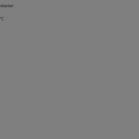
elastan
0°C