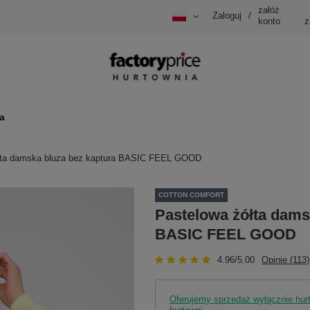
załóż
Zaloguj
/
konto
z
a
łta damska bluza bez kaptura BASIC FEEL GOOD
COTTON COMFORT
Pastelowa żółta dams
BASIC FEEL GOOD
4.96/5.00
Opinie (113)
Oferujemy sprzedaż wyłącznie hu