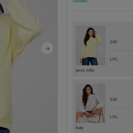
hurtowni.
S/M
L/XL
jasny żółty
S/M
L/XL
biały