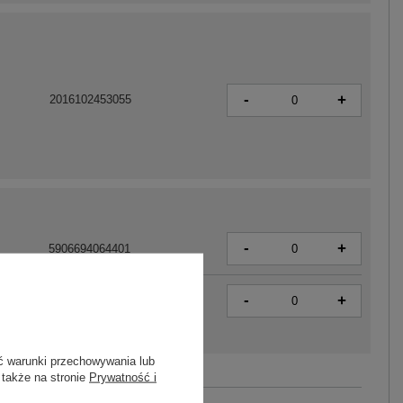
-
+
2016102453055
-
+
5906694064401
-
+
5906694064418
ć warunki przechowywania lub
 także na stronie
Prywatność i
Zobacz wszystkie kolory (+16)