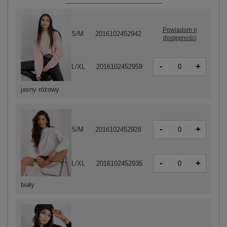
Powiadom o
S/M
2016102452942
dostępności
-
+
L/XL
2016102452959
jasny różowy
-
+
S/M
2016102452928
-
+
L/XL
2016102452935
biały