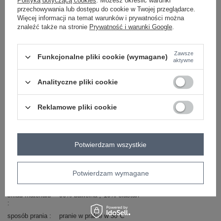
Polityką dotyczącą cookies
. Możesz określić warunki
przechowywania lub dostępu do cookie w Twojej przeglądarce.
Masz pytanie? Chętnie pomożemy.
Więcej informacji na temat warunków i prywatności można
Zadzwoń
+48 601 547 740
Zadaj pytanie
znaleźć także na stronie
Prywatność i warunki Google
.
Kod produktu
RV-BL-5185.93P
Zawsze
Funkcjonalne pliki cookie (wymagane)
aktywne
Marka
BASIC FEEL GOOD
wzór
gładki
Analityczne pliki cookie
dominujący
dekolt
półgolf
Reklamowe pliki cookie
rękaw
długi rękaw
styl
casual
Kolory
jasny różowy
Potwierdzam wszystkie
materiał
bawełna
dominujący
długość
długa
Potwierdzam wymagane
zapięcie
brak
skład materiału
90% bawełna
10% elastan
sposób prania
pranie w pralce w 30°C