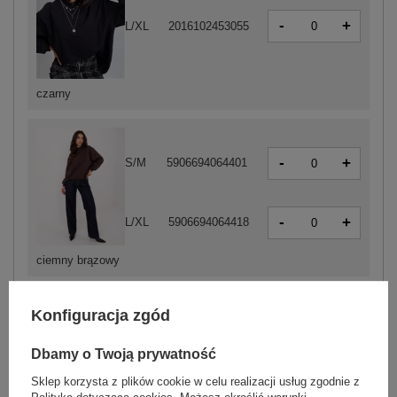
-
+
L/XL
2016102453055
czarny
-
+
S/M
5906694064401
-
+
L/XL
5906694064418
ciemny brązowy
Zobacz wszystkie kolory (+16)
Konfiguracja zgód
Dbamy o Twoją prywatność
ZALOGUJ SIĘ I ZOBACZ CENĘ
Sklep korzysta z plików cookie w celu realizacji usług zgodnie z