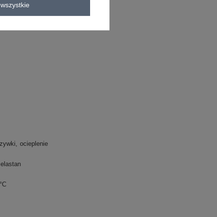
wszystkie
zywki
ocieplenie
elastan
0°C