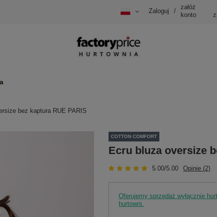
załóż
Zaloguj
/
konto
z
a
versize bez kaptura RUE PARIS
COTTON COMFORT
Ecru bluza oversize 
5.00/5.00
Opinie (2)
Oferujemy sprzedaż wyłącznie hu
hurtowni.