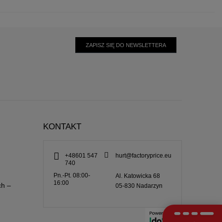
ZAPISZ SIĘ DO NEWSLETTERA
KONTAKT
+48601 547
hurt@factoryprice.eu
740
Pn.-Pt. 08:00-
Al. Katowicka 68
16:00
ch –
05-830
Nadarzyn