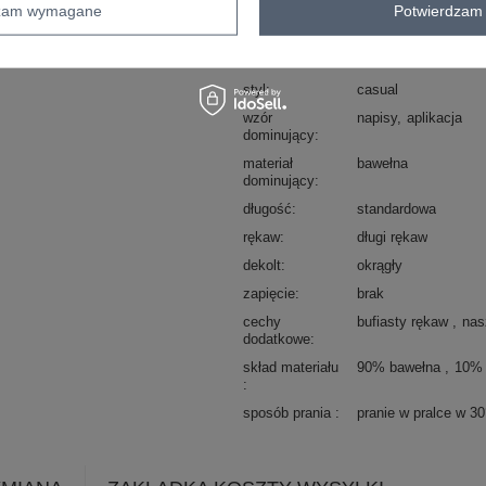
dzam wymagane
Potwierdzam 
Kod produktu
RV-BL-A1044.78
Marka
RUE PARIS
styl
casual
wzór
napisy
aplikacja
dominujący
materiał
bawełna
dominujący
długość
standardowa
rękaw
długi rękaw
dekolt
okrągły
zapięcie
brak
cechy
bufiasty rękaw
nas
dodatkowe
skład materiału
90% bawełna
10% 
sposób prania
pranie w pralce w 3