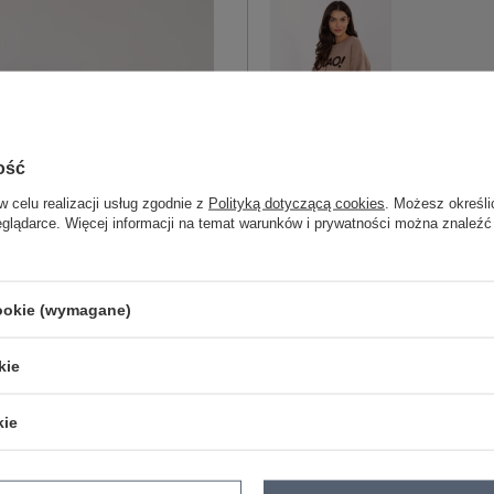
One size
ciemny beżowy
ość
w celu realizacji usług zgodnie z
Polityką dotyczącą cookies
. Możesz określi
eglądarce. Więcej informacji na temat warunków i prywatności można znaleźć
ZA
cookie (wymagane)
kie
Masz pytanie? Chętnie pomożem
Zadzwoń
+48 601 547 740
kie
skład materiału : 90% bawełna , 10% 
sposób prania : pranie w pralce w 30°