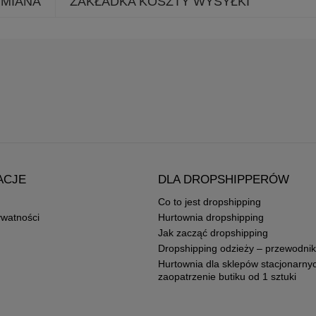
YMIANA
ZAKŁADKA KOSZTY WYSYŁKI
ACJE
DLA DROPSHIPPERÓW
Co to jest dropshipping
ywatności
Hurtownia dropshipping
Jak zacząć dropshipping
Dropshipping odzieży – przewodnik
Hurtownia dla sklepów stacjonarny
zaopatrzenie butiku od 1 sztuki