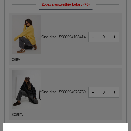
Zobacz wszystkie kolory (+6)
-
+
One size
5906694103414
żółty
-
+
One size
5906694075759
czarny