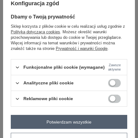
Konfiguracja zgód
-
Dbamy o Twoją prywatność
+
One size
5906694103407
Sklep korzysta z plików cookie w celu realizacji usług zgodnie z
Polityką dotyczącą cookies
. Możesz określić warunki
przechowywania lub dostępu do cookie w Twojej przeglądarce.
jasny niebieski
Więcej informacji na temat warunków i prywatności można
znaleźć także na stronie
Prywatność i warunki Google
.
Zobacz wszystkie kolory (+6)
Zawsze
Funkcjonalne pliki cookie (wymagane)
aktywne
ZALOGUJ SIĘ I ZOBACZ CENĘ
Analityczne pliki cookie
Masz pytanie? Chętnie pomożemy.
Reklamowe pliki cookie
Zadzwoń
+48 601 547 740
Zadaj pytanie
skład materiału : 90% bawełna , 10% elastan
Potwierdzam wszystkie
sposób prania : pranie w pralce w 30°C
Kod produktu
RV-BL-A1038.66