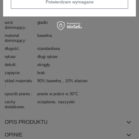
Potwierdzam wymagane
Marka
RUE PARIS
styl
casual
wzór
gładki
dominujący
materiał
bawełna
dominujący
długość
standardowa
rękaw
długi rękaw
dekolt
okrągły
zapięcie
brak
skład materiału
90% bawełna
10% elastan
sposób prania
pranie w pralce w 30°C
cechy
ocieplenie
naszywki
dodatkowe
OPIS PRODUKTU
OPINIE