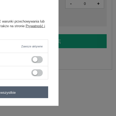
-
+
2016103189359
ć warunki przechowywania lub
 także na stronie
Prywatność i
LOGUJ SIĘ I ZOBACZ CENĘ
Zawsze aktywne
y.
Zadaj pytanie
wszystkie