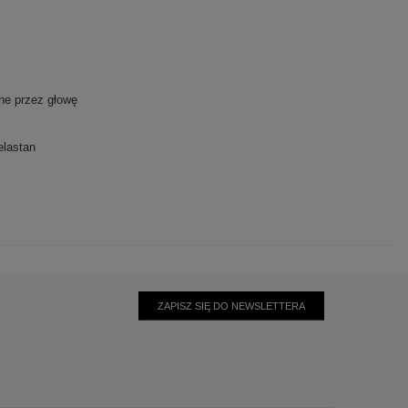
ne przez głowę
lastan
ZAPISZ SIĘ DO NEWSLETTERA