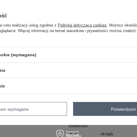
One size
ość
brzoskwiniowy
w celu realizacji usług zgodnie z
Polityką dotyczącą cookies
. Możesz określi
eglądarce. Więcej informacji na temat warunków i prywatności można znaleźć
ZA
cookie (wymagane)
Masz pytanie? Chętnie pomożem
kie
Zadzwoń
+48 601 547 740
kie
Kod produktu
FA-BL-7699.04P
Marka
FANCY
wzór
napisy
dzam wymagane
Potwierdzam 
dominujący
cechy
naszywki
dodatkowe
dekolt
okrągły