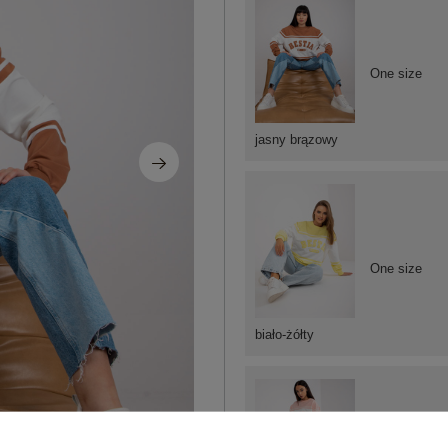
One size
jasny brązowy
One size
biało-żółty