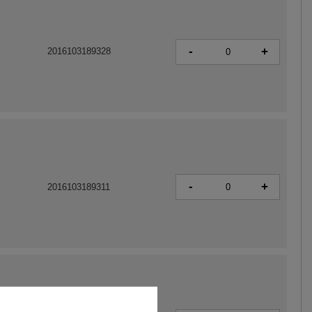
-
+
2016103189328
-
+
2016103189311