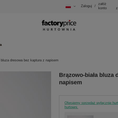
załóż
Zaloguj
/
konto
z
a
 bluza dresowa bez kaptura z napisem
Brązowo-biała bluza 
napisem
Oferujemy sprzedaż wyłącznie hu
hurtowni.