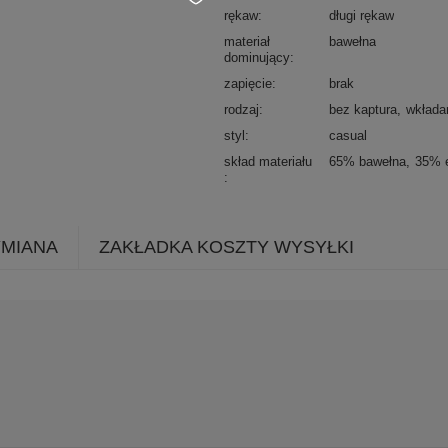
rękaw
długi rękaw
materiał
bawełna
dominujący
zapięcie
brak
rodzaj
bez kaptura
wkłada
styl
casual
skład materiału
65% bawełna
35% e
YMIANA
ZAKŁADKA KOSZTY WYSYŁKI