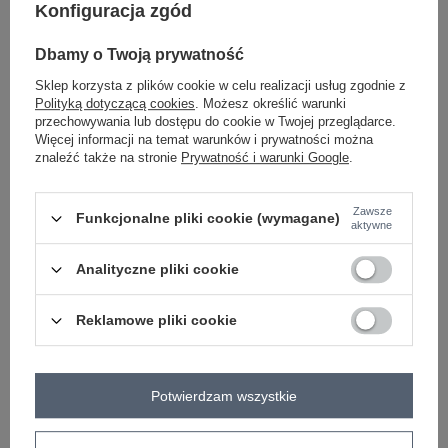
Konfiguracja zgód
-
Dbamy o Twoją prywatność
+
One size
5906694103407
Sklep korzysta z plików cookie w celu realizacji usług zgodnie z
Polityką dotyczącą cookies
. Możesz określić warunki
przechowywania lub dostępu do cookie w Twojej przeglądarce.
jasny niebieski
Więcej informacji na temat warunków i prywatności można
znaleźć także na stronie
Prywatność i warunki Google
.
Zobacz wszystkie kolory (+6)
Zawsze
Funkcjonalne pliki cookie (wymagane)
aktywne
ZALOGUJ SIĘ I ZOBACZ CENĘ
Analityczne pliki cookie
Masz pytanie? Chętnie pomożemy.
Reklamowe pliki cookie
Zadzwoń
+48 601 547 740
Zadaj pytanie
skład materiału : 90% bawełna , 10% elastan
Potwierdzam wszystkie
sposób prania : pranie w pralce w 30°C
Kod produktu
RV-BL-A1038.01P