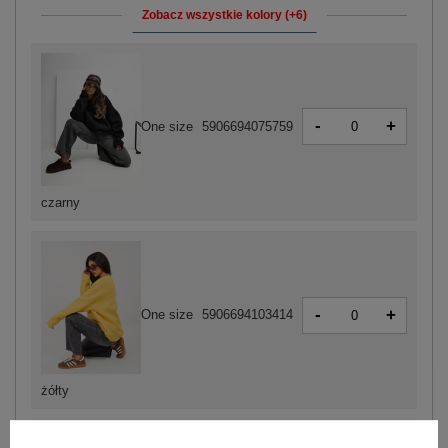
Zobacz wszystkie kolory (+6)
-
+
One size
5906694075759
czarny
-
+
One size
5906694103414
żółty