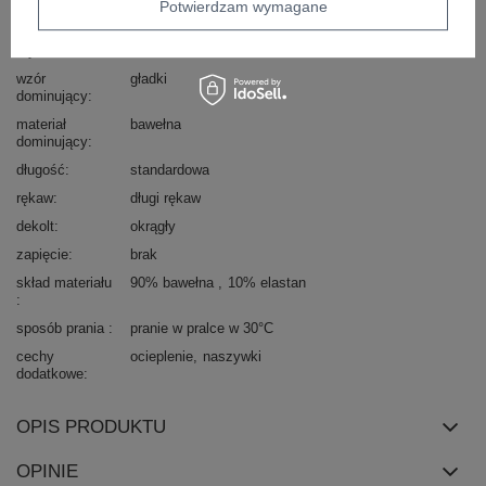
Potwierdzam wymagane
Marka
RUE PARIS
styl
casual
wzór
gładki
dominujący
materiał
bawełna
dominujący
długość
standardowa
rękaw
długi rękaw
dekolt
okrągły
zapięcie
brak
skład materiału
90% bawełna
10% elastan
sposób prania
pranie w pralce w 30°C
cechy
ocieplenie
naszywki
dodatkowe
OPIS PRODUKTU
OPINIE