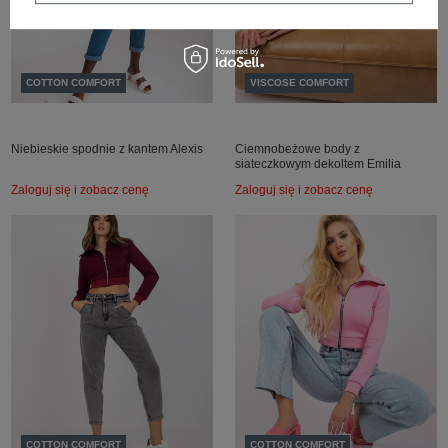
COTTON COMFORT
VISCOSE COMFORT
Niebieskie spodnie z kantem Alexis
Ciemnobeżowe body z
siateczkowym dekoltem Emilia
Zaloguj się i zobacz cenę
Zaloguj się i zobacz cenę
COTTON COMFORT
COTTON COMFORT