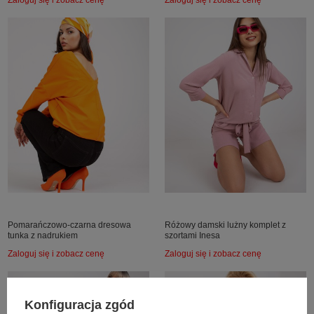
Pomarańczowo-czarna dresowa
Różowy damski lużny komplet z
tunka z nadrukiem
szortami Inesa
Zaloguj się i zobacz cenę
Zaloguj się i zobacz cenę
Konfiguracja zgód