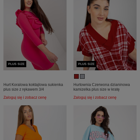
PLUS SIZE
PLUS SIZE
Hurt Koralowa koktajlowa sukienka
Hurtownia Czerwona dzianinowa
plus size z rękawem 3/4
kamizelka plus size w kratę
Zaloguj się i zobacz cenę
Zaloguj się i zobacz cenę