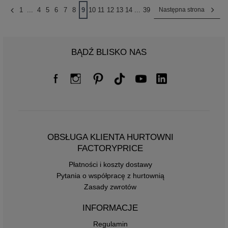
1
...
4
5
6
7
8
9
10
11
12
13
14
...
39
Następna strona
BĄDŹ BLISKO NAS
OBSŁUGA KLIENTA HURTOWNI
FACTORYPRICE
Płatności i koszty dostawy
Pytania o współpracę z hurtownią
Zasady zwrotów
INFORMACJE
Regulamin