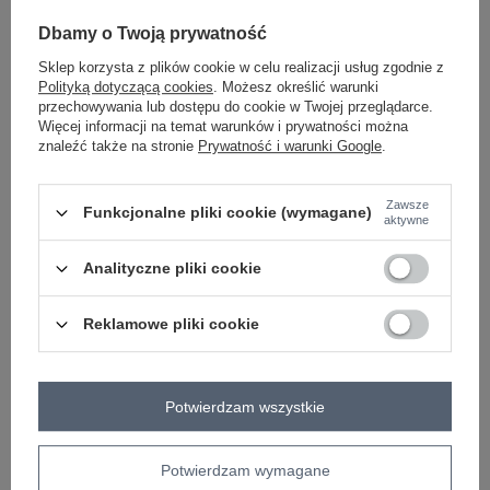
Dbamy o Twoją prywatność
Sklep korzysta z plików cookie w celu realizacji usług zgodnie z
Polityką dotyczącą cookies
. Możesz określić warunki
przechowywania lub dostępu do cookie w Twojej przeglądarce.
Więcej informacji na temat warunków i prywatności można
znaleźć także na stronie
Prywatność i warunki Google
.
PLUS SIZE
COTTON COMFORT
Zawsze
Funkcjonalne pliki cookie (wymagane)
aktywne
Szare melanżowe dresowe spodnie
Jasnoróżowy top z bawełny
Analityczne pliki cookie
plus size z kieszeniami Banni
prążkowanej Mariana
Zaloguj się i zobacz cenę
Zaloguj się i zobacz cenę
Reklamowe pliki cookie
Potwierdzam wszystkie
Potwierdzam wymagane