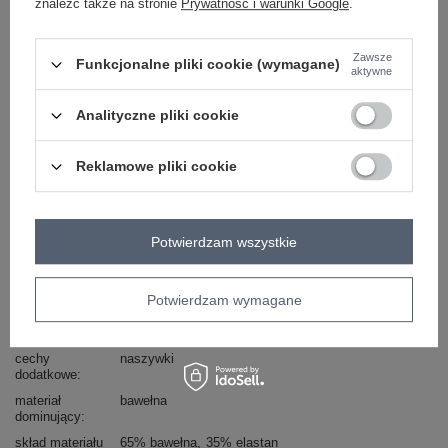
znaleźć także na stronie
Prywatność i warunki Google
.
Kod produktu
FA-KMPL-8094.30
Marka
FANCY
Zawsze
Funkcjonalne pliki cookie (wymagane)
typ produktu
bluza+spodnie
aktywne
styl
casual
Analityczne pliki cookie
okazja
codzienne
wzór
gładki
dominujący
Reklamowe pliki cookie
długość
długa
styl nogawek
ściągacze
wysokość w
wysoki
Potwierdzam wszystkie
pasie
kieszenie
boczne
Potwierdzam wymagane
rękaw
długi rękaw
dekolt
okrągły
cechy
naszywki
dodatkowe
materiał
bawełna
dominujący
skład materiału
65% bawełna
35% elastan