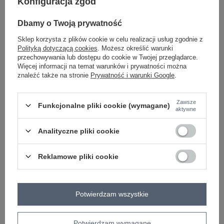
Konfiguracja zgód
ciemny niebieski
Dbamy o Twoją prywatność
Sklep korzysta z plików cookie w celu realizacji usług zgodnie z
Polityką dotyczącą cookies
. Możesz określić warunki
ZALOGUJ SIĘ I ZOBACZ CENĘ
przechowywania lub dostępu do cookie w Twojej przeglądarce.
Więcej informacji na temat warunków i prywatności można
znaleźć także na stronie
Prywatność i warunki Google
.
Masz pytanie? Chętnie pomożemy.
Zadzwoń
+48 601 547 740
Zadaj pytanie
Zawsze
Funkcjonalne pliki cookie (wymagane)
aktywne
Niebieska kurtka jeansowa z dziurami RUE PARIS
Analityczne pliki cookie
skład materiału: 97% bawełna, 3% elastan
sposób prania: pranie w pralce w 30°C
Reklamowe pliki cookie
Kod produktu
RO-KR-CKT-4006.16X
Marka
RUE PARIS
typ produktu
kurtka jeansowa
Potwierdzam wszystkie
styl
casual
okazja
codzienne
Potwierdzam wymagane