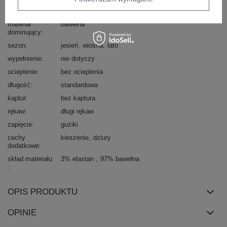
wzór
gładki
dominujący
materiał
bawełna
dominujący
sezon
jesień
wiosna
lato
wypełnienie
nie dotyczy
ocieplenie
bez ocieplenia
długość
standardowa
kaptur
bez kaptura
rękaw
długi rękaw
zapięcie
guziki
cechy
kieszenie
dziury
dodatkowe
skład materiału
3% elastan
97% bawełna
OPIS PRODUKTU
OPINIE