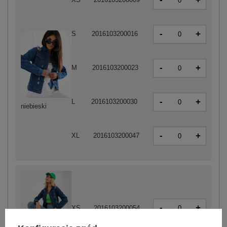
+
-
+
S
2016103200016
-
+
M
2016103200023
-
+
L
2016103200030
niebieski
-
+
XL
2016103200047
-
+
XS
2016103200054