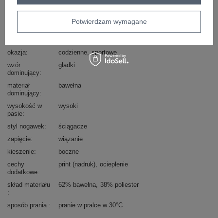
Kod produktu
D10047O62214B2
Marka
SUBLEVEL
Potwierdzam wymagane
typ produktu
spodnie dresowe
joggery
styl
casual
sportowy
okazja
codzienne
sportowe
wzór
gładki
dominujący
materiał
bawełna
dominujący
wysokość w
wysoki
pasie
styl nogawek
ściągacze
zapięcie
wiązanie
kieszenie
boczne
cechy
print (nadruk)
ocieplenie
dodatkowe
skład materiału
62% bawełna
38% poliester
sposób prania
pranie w pralce w 30°C