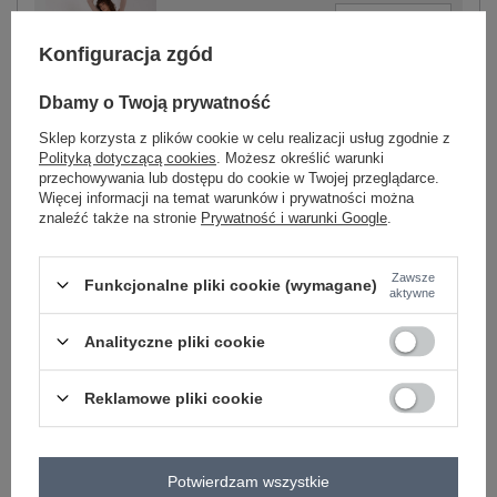
-
+
M
4063813279618
Konfiguracja zgód
-
+
L
4063813279625
Dbamy o Twoją prywatność
Sklep korzysta z plików cookie w celu realizacji usług zgodnie z
jasny brązowy
Polityką dotyczącą cookies
. Możesz określić warunki
-
+
XXL
4063813279649
przechowywania lub dostępu do cookie w Twojej przeglądarce.
Więcej informacji na temat warunków i prywatności można
znaleźć także na stronie
Prywatność i warunki Google
.
Zawsze
Funkcjonalne pliki cookie (wymagane)
ZALOGUJ SIĘ I ZOBACZ CENĘ
aktywne
Analityczne pliki cookie
Masz pytanie? Chętnie pomożemy.
Zadzwoń
+48 601 547 740
Zadaj pytanie
Reklamowe pliki cookie
skład materiału : 62% bawełna, 38% poliester
sposób prania : pranie w pralce w 30°C
Potwierdzam wszystkie