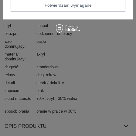
Potwierdzam wymagane
Kod produktu
LC-SW-8030.29P
Marka
RUE PARIS
styl
casual
okazja
codzienne
do pracy
wzór
paski
dominujący
materiał
akryl
dominujący
długość
standardowa
rękaw
długi rękaw
dekolt
serek / dekolt V
zapięcie
brak
skład materiału
70% akryl
30% wełna
sposób prania
pranie w pralce w 30°C
OPIS PRODUKTU