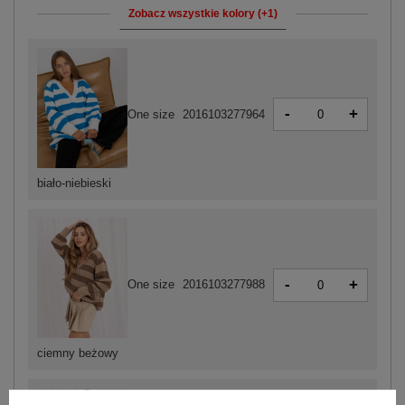
Zobacz wszystkie kolory (+1)
-
+
One size
2016103277964
biało-niebieski
-
+
One size
2016103277988
ciemny beżowy