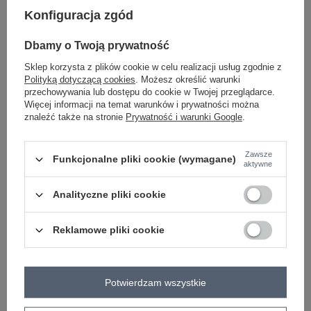
Konfiguracja zgód
-
+
One size
2016103277957
Dbamy o Twoją prywatność
Sklep korzysta z plików cookie w celu realizacji usług zgodnie z
Polityką dotyczącą cookies
. Możesz określić warunki
biało-czarny
przechowywania lub dostępu do cookie w Twojej przeglądarce.
Więcej informacji na temat warunków i prywatności można
znaleźć także na stronie
Prywatność i warunki Google
.
Zobacz wszystkie kolory (+1)
Zawsze
Funkcjonalne pliki cookie (wymagane)
aktywne
ZALOGUJ SIĘ I ZOBACZ CENĘ
Analityczne pliki cookie
Masz pytanie? Chętnie pomożemy.
Reklamowe pliki cookie
Zadzwoń
+48 601 547 740
Zadaj pytanie
Hurt Biało-niebieski sweter oversize w paski RUE
PARIS .
Potwierdzam wszystkie
skład materiału: 70% akryl , 30% wełna
sposób prania: pranie w pralce w 30°C