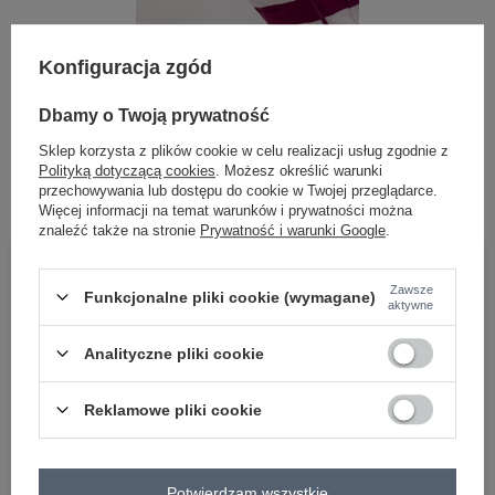
CONTAINS ANGORA
Konfiguracja zgód
Dbamy o Twoją prywatność
Hurt Fioletowo-biały sweter
Sklep korzysta z plików cookie w celu realizacji usług zgodnie z
rozpinany z wiskozą
Polityką dotyczącą cookies
. Możesz określić warunki
Zaloguj się i zobacz cenę
przechowywania lub dostępu do cookie w Twojej przeglądarce.
Więcej informacji na temat warunków i prywatności można
znaleźć także na stronie
Prywatność i warunki Google
.
BĄDŹ BLISKO NAS
Zawsze
Funkcjonalne pliki cookie (wymagane)
aktywne
Analityczne pliki cookie
Reklamowe pliki cookie
OBSŁUGA KLIENTA HURTOWNI
FACTORYPRICE
Potwierdzam wszystkie