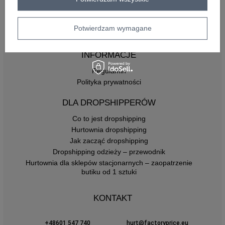
Płatności i koszty dostawy
Pytania o współpracę z hurtownią
Potwierdzam wymagane
Zasady zwrotów
INFORMACJE
Regulamin
Polityka prywatności
DLA DROPSHIPPERÓW
Co to jest dropshipping
Hurtownia dropshipping
Jak zacząć dropshipping
Dropshipping odzieży – przewodnik
Hurtownia dla sklepów stacjonarnych – zaopatrzenie
butiku od 1 sztuki
KONTAKT
+48601 547 740
hurt@factoryprice.eu