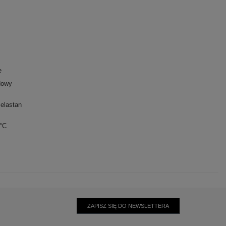
e
dowy
elastan
0°C
ZAPISZ SIĘ DO NEWSLETTERA