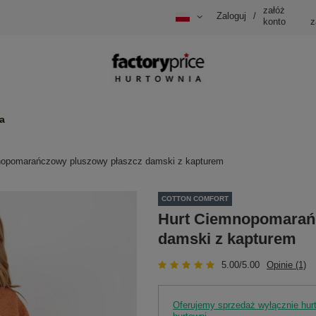
załóż
Zaloguj
/
konto
z
a
nopomarańczowy pluszowy płaszcz damski z kapturem
COTTON COMFORT
Hurt Ciemnopomarań
damski z kapturem
5.00/5.00
Opinie (1)
Oferujemy sprzedaż wyłącznie hu