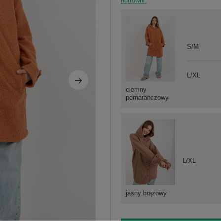
hurtowni.
S/M
L/XL
ciemny
pomarańczowy
L/XL
jasny brązowy