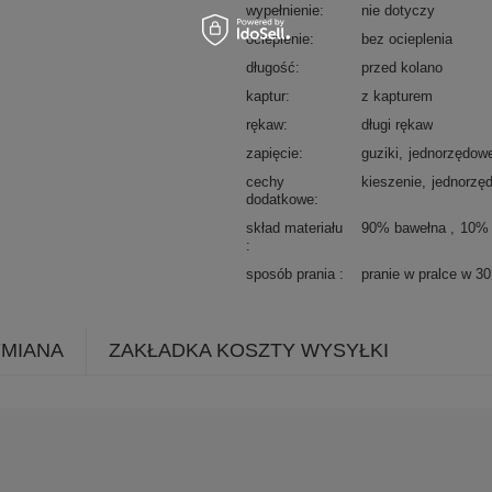
wypełnienie
nie dotyczy
ocieplenie
bez ocieplenia
długość
przed kolano
kaptur
z kapturem
rękaw
długi rękaw
zapięcie
guziki
jednorzędow
cechy
kieszenie
jednorzę
dodatkowe
skład materiału
90% bawełna
10% 
sposób prania
pranie w pralce w 3
YMIANA
ZAKŁADKA KOSZTY WYSYŁKI