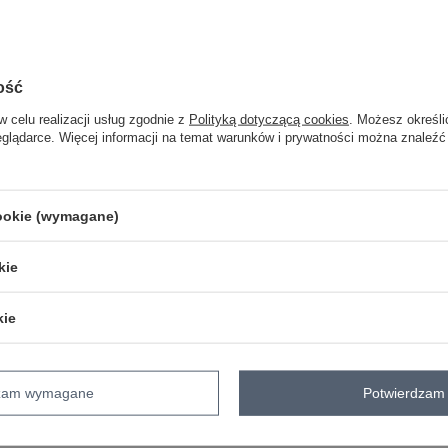
ZA
Masz pytanie? Chętnie pomożem
ość
Zadzwoń
+48 601 547 740
w celu realizacji usług zgodnie z
Polityką dotyczącą cookies
. Możesz określi
eglądarce. Więcej informacji na temat warunków i prywatności można znaleźć
skład materiału : 90% bawełna , 10% 
sposób prania : pranie w pralce w 30°
cookie (wymagane)
Kod produktu
RV-PL-8449.98P
Marka
RELEVANCE
kie
typ produktu
płaszcz zimowy
styl
casual
kie
okazja
codzienne
wzór
gładki
dominujący
materiał
bawełna
dzam wymagane
Potwierdzam 
dominujący
sezon
jesień
zima