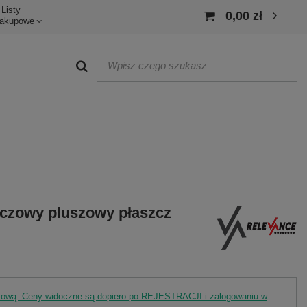
Listy
0,00 zł
akupowe
czowy pluszowy płaszcz
rtową. Ceny widoczne są dopiero po REJESTRACJI i zalogowaniu w