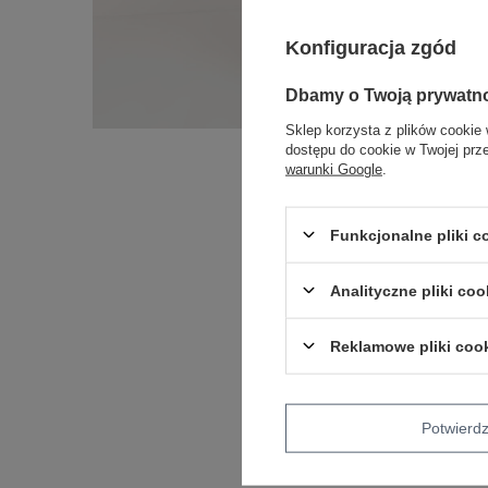
Konfiguracja zgód
Dbamy o Twoją prywatn
Sklep korzysta z plików cookie 
dostępu do cookie w Twojej prz
warunki Google
.
Funkcjonalne pliki 
Analityczne pliki coo
Reklamowe pliki coo
Potwier