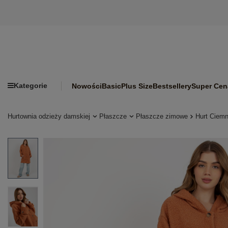
Kategorie
Nowości
Basic
Plus Size
Bestsellery
Super Cen
Hurtownia odzieży damskiej
Płaszcze
Płaszcze zimowe
Hurt Ciem