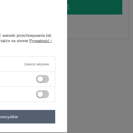
LOGUJ SIĘ I ZOBACZ CENĘ
y.
Zadaj pytanie
ć warunki przechowywania lub
 także na stronie
Prywatność i
elastan
C
Zawsze aktywne
wszystkie