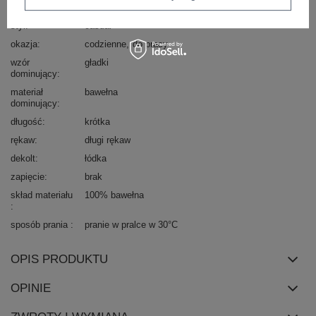
typ produktu
bluzka dopasowana
bluzka codzienna
longsleeve
styl
casual
okazja
codzienne
do pracy
wzór
gładki
dominujący
materiał
bawełna
dominujący
długość
krótka
rękaw
długi rękaw
dekolt
łódka
zapięcie
brak
skład materiału
100% bawełna
sposób prania
pranie w pralce w 30°C
OPIS PRODUKTU
OPINIE