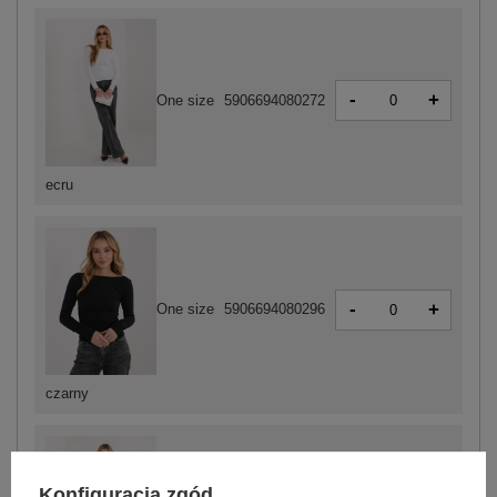
-
+
One size
5906694080272
ecru
-
+
One size
5906694080296
czarny
Konfiguracja zgód