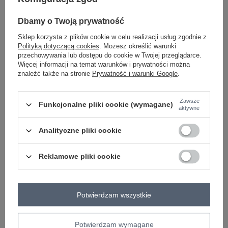
-
+
One size
5906694080319
Dbamy o Twoją prywatność
Sklep korzysta z plików cookie w celu realizacji usług zgodnie z
Polityką dotyczącą cookies
. Możesz określić warunki
pistacjowy
przechowywania lub dostępu do cookie w Twojej przeglądarce.
Więcej informacji na temat warunków i prywatności można
znaleźć także na stronie
Prywatność i warunki Google
.
Zobacz wszystkie kolory (+1)
Zawsze
Funkcjonalne pliki cookie (wymagane)
ZALOGUJ SIĘ I ZOBACZ CENĘ
aktywne
Analityczne pliki cookie
Masz pytanie? Chętnie pomożemy.
Zadzwoń
+48 601 547 740
Zadaj pytanie
Reklamowe pliki cookie
skład materiału : 100% bawełna
sposób prania : pranie w pralce w 30°C
Potwierdzam wszystkie
Kod produktu
WT-BZ-A1220.71
Marka
WESTEENE
Potwierdzam wymagane