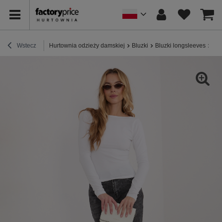
Wstecz
Hurtownia odzieży damskiej
Bluzki
Bluzki longsleeves
Ecr