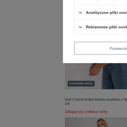
Analityczne pliki coo
Reklamowe pliki coo
Potwier
CONTAINS WOOL
Hurt Czarna krótka bluzka wizytowa z 
3/4
Zaloguj się i zobacz cenę