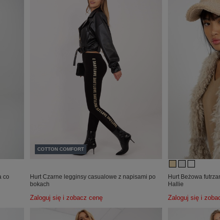
COTTON COMFORT
a co
Hurt Czarne legginsy casualowe z napisami po
Hurt Beżowa futrz
bokach
Hallie
Zaloguj się i zobacz cenę
Zaloguj się i zob