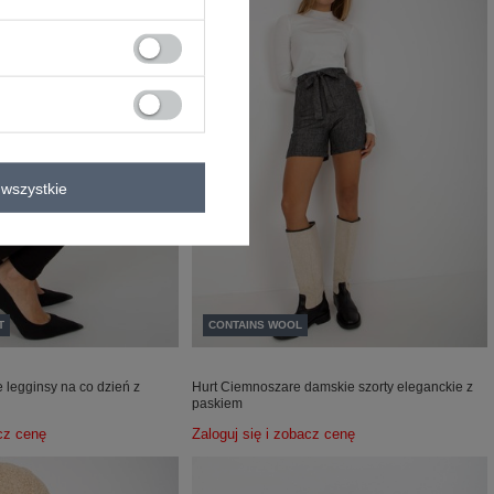
wszystkie
T
CONTAINS WOOL
 legginsy na co dzień z
Hurt Ciemnoszare damskie szorty eleganckie z
paskiem
acz cenę
Zaloguj się i zobacz cenę