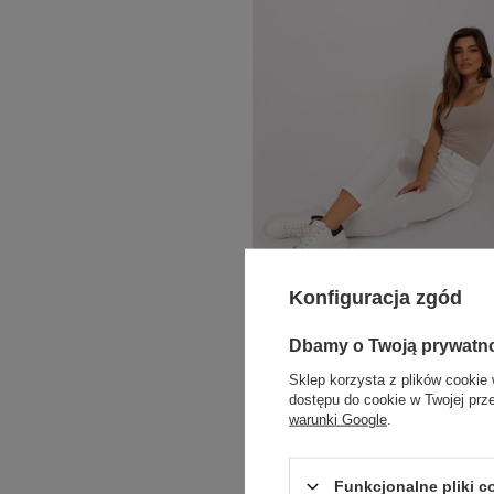
Konfiguracja zgód
COTTON COMFORT
Dbamy o Twoją prywatn
Hurt Ecru spodnie dresowe z troczkami i
Sklep korzysta z plików cookie 
kieszeniami
dostępu do cookie w Twojej prz
warunki Google
.
Zaloguj się i zobacz cenę
Funkcjonalne pliki 