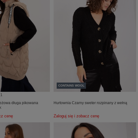
CONTAINS WOOL
+1
Beżowa długa pikowana
Hurtownia Czarny sweter rozpinany z wełną
k
acz cenę
Zaloguj się i zobacz cenę