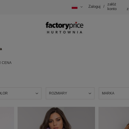
załóż
Zaloguj
/
konto
z
a
R CENA
OLOR
ROZMIARY
MARKA