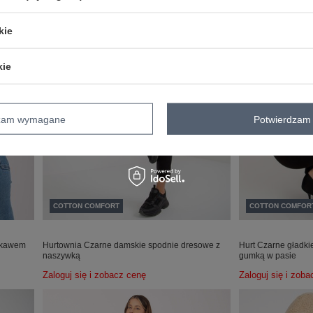
kie
kie
dzam wymagane
Potwierdzam 
COTTON COMFORT
COTTON COMFOR
rękawem
Hurtownia Czarne damskie spodnie dresowe z
Hurt Czarne gładkie
naszywką
gumką w pasie
Zaloguj się i zobacz cenę
Zaloguj się i zob