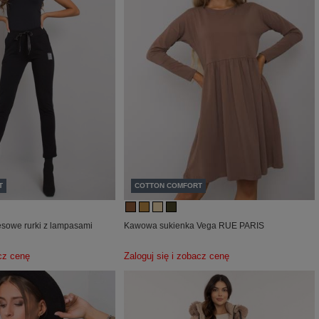
T
COTTON COMFORT
sowe rurki z lampasami
Kawowa sukienka Vega RUE PARIS
acz cenę
Zaloguj się i zobacz cenę