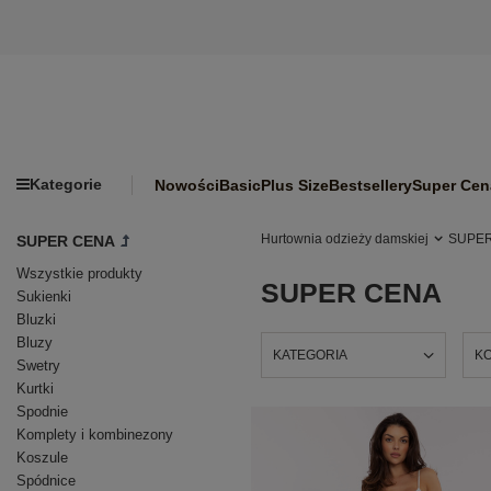
Kategorie
Nowości
Basic
Plus Size
Bestsellery
Super Cen
Hurtownia odzieży damskiej
SUPE
SUPER CENA
Wszystkie produkty
SUPER CENA
Sukienki
Bluzki
Bluzy
KATEGORIA
K
Swetry
Kurtki
Spodnie
Komplety i kombinezony
Koszule
Spódnice